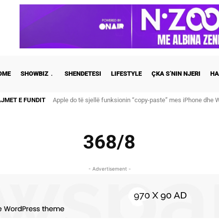
OME
SHOWBIZ
SHENDETESI
LIFESTYLE
ÇKA S’NIN NJERI
HA
AJMET E FUNDIT
Apple do të sjellë funksionin “copy-paste” mes iPhone dhe
368/8
- Advertisement -