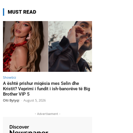
MUST READ
Showbiz
A është prishur miqësia mes Selin dhe
Kristit? Veprimi i fundit i ish-banorëve të Big
Brother VIP 5
Olti Bytyqi
-
August 5, 2026
- Advertisement -