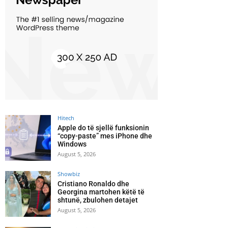
Hitech
Apple do të sjellë funksionin
“copy-paste” mes iPhone dhe
Windows
August 5, 2026
Showbiz
Cristiano Ronaldo dhe
Georgina martohen këtë të
shtunë, zbulohen detajet
August 5, 2026