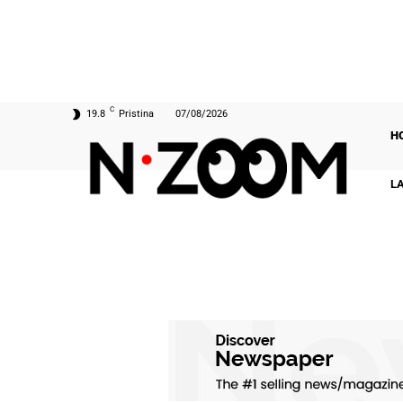
C
19.8
Pristina
07/08/2026
H
L