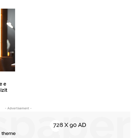
e e
izit
- Advertisement -