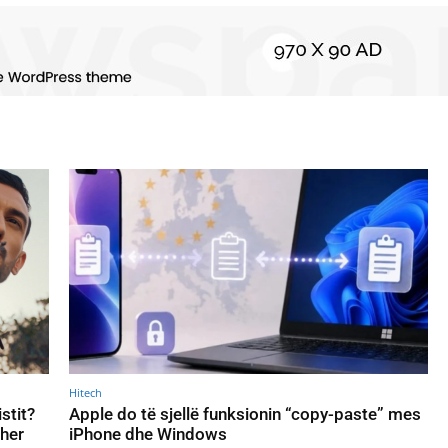
Hitech
stit?
Apple do të sjellë funksionin “copy-paste” mes
ther
iPhone dhe Windows