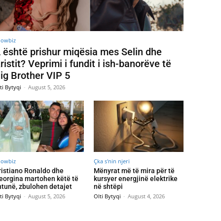
howbiz
 është prishur miqësia mes Selin dhe
ristit? Veprimi i fundit i ish-banorëve të
ig Brother VIP 5
ti Bytyqi
-
August 5, 2026
howbiz
Çka s'nin njeri
ristiano Ronaldo dhe
Mënyrat më të mira për të
eorgina martohen këtë të
kursyer energjinë elektrike
htunë, zbulohen detajet
në shtëpi
ti Bytyqi
-
August 5, 2026
Olti Bytyqi
-
August 4, 2026