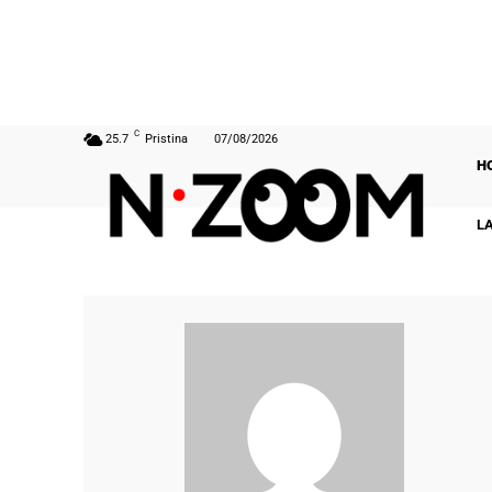
C
25.7
Pristina
07/08/2026
H
L