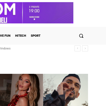
VE FUN
HITECH
SPORT
ulohen detajet