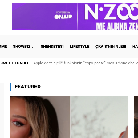
OME
SHOWBIZ
SHENDETESI
LIFESTYLE
ÇKA S’NIN NJERI
HA
AJMET E FUNDIT
Cristiano Ronaldo dhe Georgina martohen këtë të shtunë, zb
FEATURED