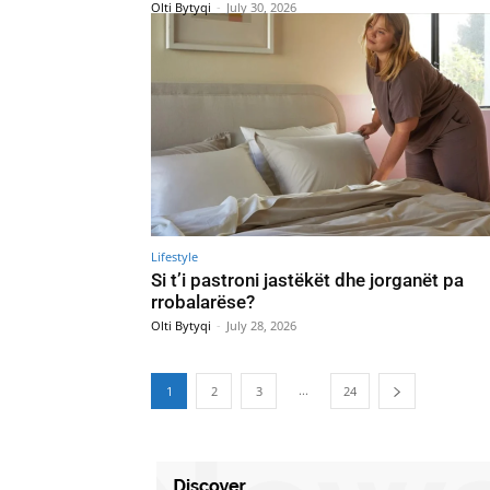
Olti Bytyqi
-
July 30, 2026
Lifestyle
Si t’i pastroni jastëkët dhe jorganët pa
rrobalarëse?
Olti Bytyqi
-
July 28, 2026
...
1
2
3
24