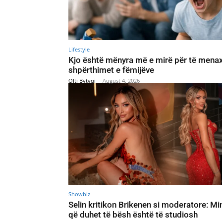
Lifestyle
Kjo është mënyra më e mirë për të mena
shpërthimet e fëmijëve
Olti Bytyqi
-
August 4, 2026
Showbiz
Selin kritikon Brikenen si moderatore: Mi
që duhet të bësh është të studiosh