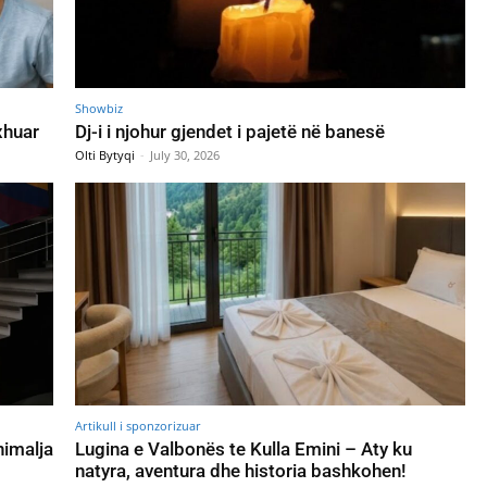
Showbiz
xhuar
Dj-i i njohur gjendet i pajetë në banesë
Olti Bytyqi
-
July 30, 2026
Artikull i sponzorizuar
nimalja
Lugina e Valbonës te Kulla Emini – Aty ku
natyra, aventura dhe historia bashkohen!