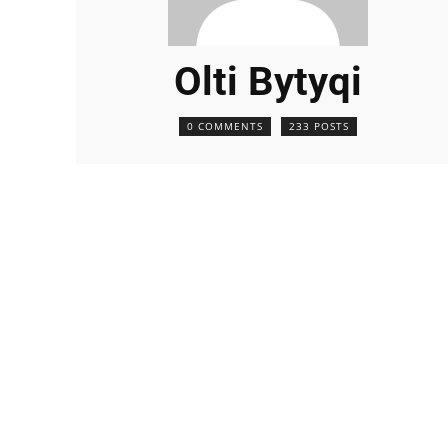
Olti Bytyqi
0 COMMENTS
233 POSTS