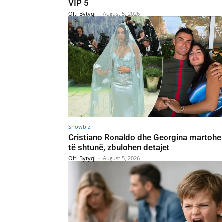
VIP 5
Olti Bytyqi
-
August 5, 2026
Showbiz
Cristiano Ronaldo dhe Georgina martohe
të shtunë, zbulohen detajet
Olti Bytyqi
-
August 5, 2026