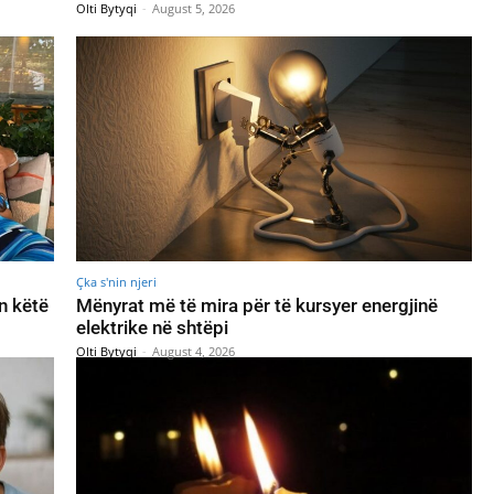
Olti Bytyqi
-
August 5, 2026
Çka s'nin njeri
n këtë
Mënyrat më të mira për të kursyer energjinë
elektrike në shtëpi
Olti Bytyqi
-
August 4, 2026