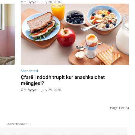
Olti Bytyqi
-
July 28, 2026
Shendetesi
Çfarë i ndodh trupit kur anashkalohet
mëngjesi?
Olti Bytyqi
-
July 25, 2026
Page 1 of 24
- Advertisement -