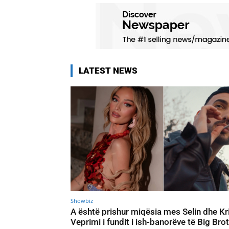
LATEST NEWS
Showbiz
A është prishur miqësia mes Selin dhe Kri
Veprimi i fundit i ish-banorëve të Big Bro