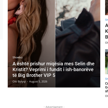
S
A
K
B
Ol
Showbiz
A është prishur miqësia mes Selin dhe
Kristit? Veprimi i fundit i ish-banorëve
të Big Brother VIP 5
S
Olti Bytyqi
-
August 5, 2026
C
G
s
Ol
- Advertisement -