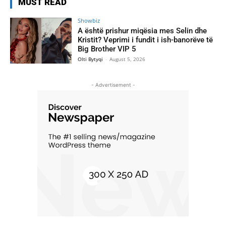
MUST READ
Showbiz
A është prishur miqësia mes Selin dhe
Kristit? Veprimi i fundit i ish-banorëve të
Big Brother VIP 5
Olti Bytyqi
-
August 5, 2026
- Advertisement -