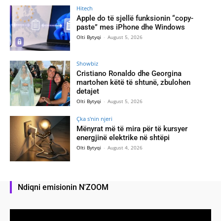
Hitech
Apple do të sjellë funksionin “copy-
paste” mes iPhone dhe Windows
Olti Bytyqi
-
August 5, 2026
Showbiz
Cristiano Ronaldo dhe Georgina
martohen këtë të shtunë, zbulohen
detajet
Olti Bytyqi
-
August 5, 2026
Çka s'nin njeri
Mënyrat më të mira për të kursyer
energjinë elektrike në shtëpi
Olti Bytyqi
-
August 4, 2026
Ndiqni emisionin N'ZOOM