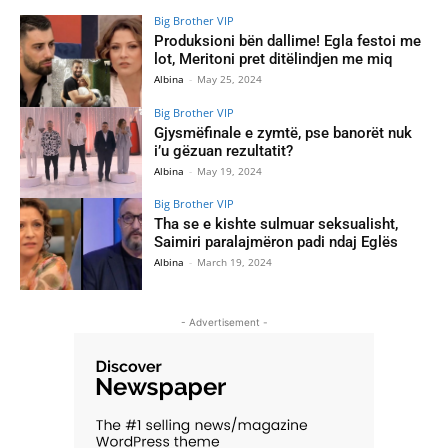
Big Brother VIP
Produksioni bën dallime! Egla festoi me
lot, Meritoni pret ditëlindjen me miq
Albina
-
May 25, 2024
Big Brother VIP
Gjysmëfinale e zymtë, pse banorët nuk
i’u gëzuan rezultatit?
Albina
-
May 19, 2024
Big Brother VIP
Tha se e kishte sulmuar seksualisht,
Saimiri paralajmëron padi ndaj Eglës
Albina
-
March 19, 2024
- Advertisement -