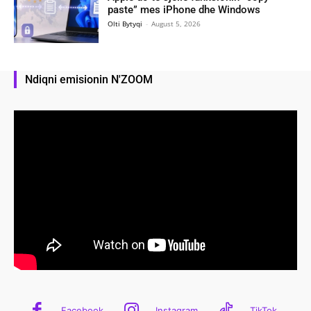
paste” mes iPhone dhe Windows
Olti Bytyqi
-
August 5, 2026
Ndiqni emisionin N'ZOOM
Facebook
Instagram
TikTok