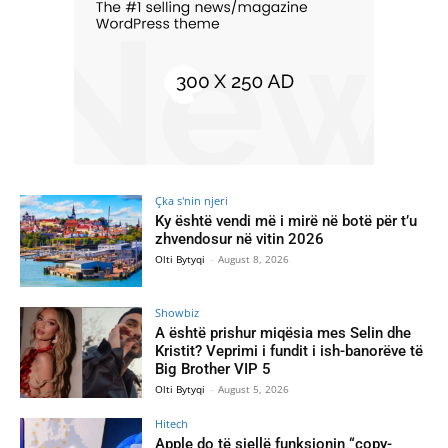
Çka s'nin njeri
Ky është vendi më i mirë në botë për t’u
zhvendosur në vitin 2026
Olti Bytyqi
-
August 8, 2026
Showbiz
A është prishur miqësia mes Selin dhe
Kristit? Veprimi i fundit i ish-banorëve të
Big Brother VIP 5
Olti Bytyqi
-
August 5, 2026
Hitech
Apple do të sjellë funksionin “copy-