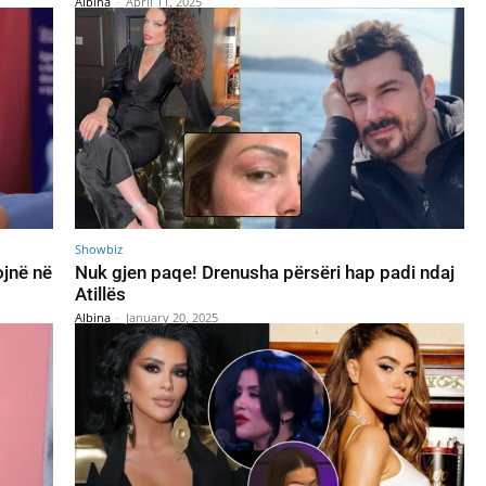
Albina
-
April 11, 2025
Showbiz
ojnë në
Nuk gjen paqe! Drenusha përsëri hap padi ndaj
Atillës
Albina
-
January 20, 2025