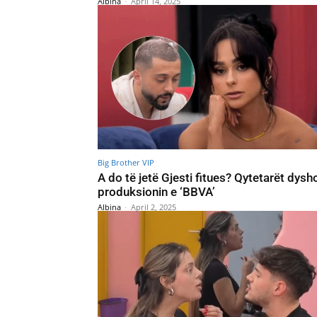
Albina
-
April 14, 2025
Big Brother VIP
A do të jetë Gjesti fitues? Qytetarët dysh
produksionin e ‘BBVA’
Albina
-
April 2, 2025