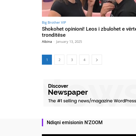
Big Brother VIP
Shokohet opinioni! Leos i zbulohet e vërt
tronditëse
Albina
-
January 13, 2025
1
2
3
4
Ndiqni emisionin N'ZOOM