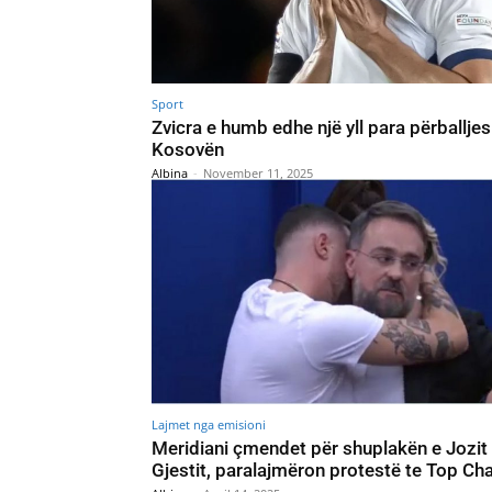
Sport
Zvicra e humb edhe një yll para përballje
Kosovën
Albina
-
November 11, 2025
Lajmet nga emisioni
Meridiani çmendet për shuplakën e Jozit
Gjestit, paralajmëron protestë te Top Ch