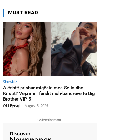
MUST READ
Showbiz
A është prishur miqësia mes Selin dhe
Kristit? Veprimi i fundit i ish-banorëve të Big
Brother VIP 5
Olti Bytyqi
-
August 5, 2026
- Advertisement -