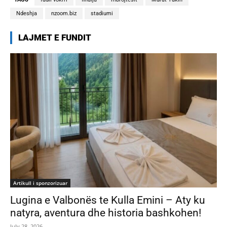
Ndeshja
nzoom.biz
stadiumi
LAJMET E FUNDIT
Artikull i sponzorizuar
Lugina e Valbonës te Kulla Emini – Aty ku
natyra, aventura dhe historia bashkohen!
July 28, 2026