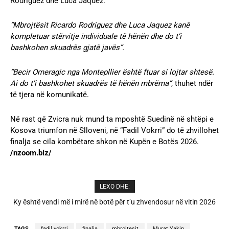
Rodriguez dhe Luca Jaquez.
“Mbrojtësit Ricardo Rodriguez dhe Luca Jaquez kanë
kompletuar stërvitje individuale të hënën dhe do t’i
bashkohen skuadrës gjatë javës”.
“Becir Omeragic nga Montepllier është ftuar si lojtar shtesë.
Ai do t’i bashkohet skuadrës të hënën mbrëma”
, thuhet ndër
të tjera në komunikatë.
Në rast që Zvicra nuk mund ta mposhtë Suedinë në shtëpi e
Kosova triumfon në Slloveni, në “Fadil Vokrri” do të zhvillohet
finalja se cila kombëtare shkon në Kupën e Botës 2026.
/nzoom.biz/
LEXO DHE:
A është prishur miqësia mes Selin dhe Kristit? Veprimi i fundit i ish-
banorëve të Big Brother VIP 5
TAGS
fadil vokrri
finalja
mbrojtesit
Murat Yakin