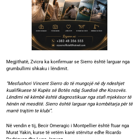
Megjithatë, Zvicra ka konfirmuar se Sierro është larguar nga
grumbullimi shkaku i lëndimit.
“Mesfushori Vincent Sierro do të mungojë në dy ndeshjet
kualifikuese të Kupës së Botës ndaj Suedisë dhe Kosovës.
Lëndimi në këmbë është diagnostikuar nga stafi mjekësor të
hënën në mesditë. Sierro është larguar nga kombëtarja për të
marrë trajtim te klubi”.
Në vendin e tij, Becir Omeragic i Montpellier është ftuar nga
Murat Yakin, kurse të vetëm kanë stërvitur edhe Ricardo