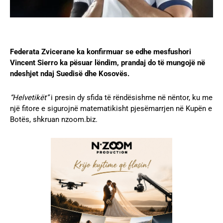
Federata Zvicerane ka konfirmuar se edhe mesfushori
Vincent Sierro ka pësuar lëndim, prandaj do të mungojë në
ndeshjet ndaj Suedisë dhe Kosovës.
“Helvetikët”
i presin dy sfida të rëndësishme në nëntor, ku me
një fitore e sigurojnë matematikisht pjesëmarrjen në Kupën e
Botës, shkruan nzoom.biz.