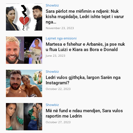
Showbiz
Sara përlot me rrëfimin e ndjerë: Nuk
kisha rrugëdalje, Ledri ishte tejet i varur
nga…
November 23, 2023
Lajmet nga emisioni
Martesa e fshehur e Arbanës, ja pse nuk
u ftua Luizi e Kiara as Bora e Donald
June 23, 2023
Showbiz
Ledri vulos gjithçka, largon Sarën nga
Instagrami?
October 22, 2023
Showbiz
Më në fund e ndau mendjen, Sara vulos
raportin me Ledrin
October 27, 2023