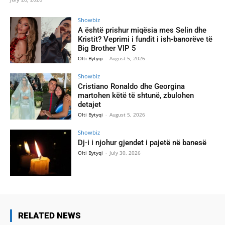
Showbiz
A është prishur miqësia mes Selin dhe
Kristit? Veprimi i fundit i ish-banorëve të
Big Brother VIP 5
Olti Bytyqi
-
August 5, 2026
Showbiz
Cristiano Ronaldo dhe Georgina
martohen këtë të shtunë, zbulohen
detajet
Olti Bytyqi
-
August 5, 2026
Showbiz
Dj-i i njohur gjendet i pajetë në banesë
Olti Bytyqi
-
July 30, 2026
RELATED NEWS