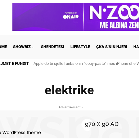
OME
SHOWBIZ
SHENDETESI
LIFESTYLE
ÇKA S’NIN NJERI
HA
AJMET E FUNDIT
Apple do të sjellë funksionin “copy-paste” mes iPhone dhe
elektrike
- Advertisement -