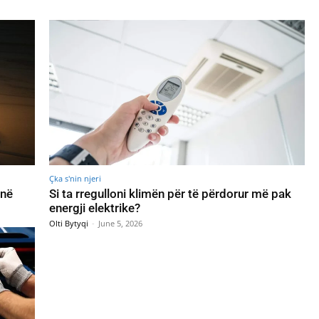
Çka s'nin njeri
inë
Si ta rregulloni klimën për të përdorur më pak
energji elektrike?
Olti Bytyqi
-
June 5, 2026