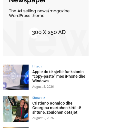
Hitech
Apple do të sjellë funksionin
“copy-paste” mes iPhone dhe
Windows
August 5, 2026
Showbiz
Cristiano Ronaldo dhe
Georgina martohen këtë të
shtunë, zbulohen detajet
August 5, 2026