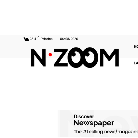
C
23.4
Pristina
06/08/2026
H
L