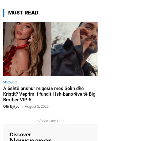
MUST READ
Showbiz
A është prishur miqësia mes Selin dhe
Kristit? Veprimi i fundit i ish-banorëve të Big
Brother VIP 5
Olti Bytyqi
-
August 5, 2026
- Advertisement -