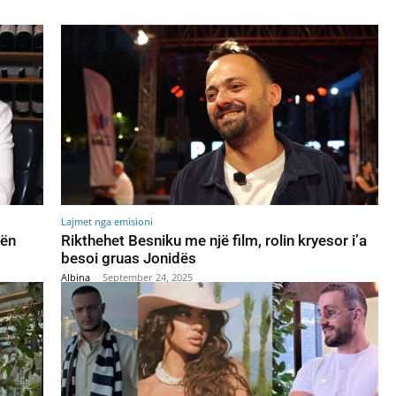
Lajmet nga emisioni
bën
Rikthehet Besniku me një film, rolin kryesor i’a
besoi gruas Jonidës
Albina
-
September 24, 2025