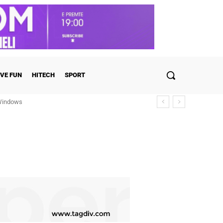
VE FUN
HITECH
SPORT
ndows
ulohen detajet