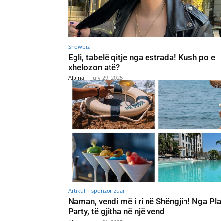
Showbiz
Egli, tabelë qitje nga estrada! Kush po e
xhelozon atë?
Albina
-
July 29, 2025
Artikull i sponzorizuar
Naman, vendi më i ri në Shëngjin! Nga Pla
Party, të gjitha në një vend