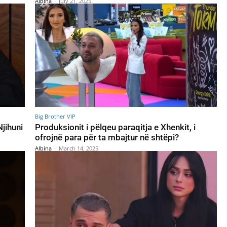
Albina
-
July 21, 2025
Big Brother VIP
Njihuni
Produksionit i pëlqeu paraqitja e Xhenkit, i
ofrojnë para për ta mbajtur në shtëpi?
Albina
-
March 14, 2025