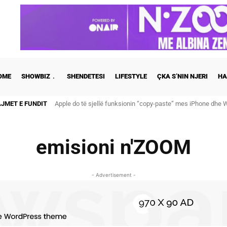
OME
SHOWBIZ
SHENDETESI
LIFESTYLE
ÇKA S’NIN NJERI
HA
AJMET E FUNDIT
Apple do të sjellë funksionin “copy-paste” mes iPhone dhe Wi
Cristiano Ronaldo dhe Georgina martohen këtë të shtunë, zb
emisioni n'ZOOM
- Advertisement -