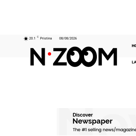
C
20.1
Pristina
08/08/2026
H
L