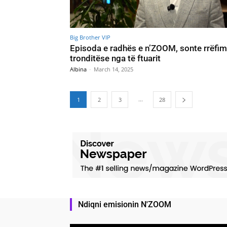
Big Brother VIP
Episoda e radhës e n’ZOOM, sonte rrëfi
tronditëse nga të ftuarit
Albina
-
March 14, 2025
...
1
2
3
28
Ndiqni emisionin N'ZOOM