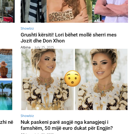
Showbiz
Grushti kërsiti! Lori bëhet mollë sherri mes
Jozit dhe Don Xhon
Albina
-
July 25, 2025
Showbiz
zhi në
Nuk paskeni parë asgjë nga kanagjeqi i
famshëm, 50 mijë euro dukat për Engjin?