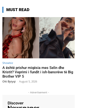
MUST READ
Showbiz
A është prishur miqësia mes Selin dhe
Kristit? Veprimi i fundit i ish-banorëve të Big
Brother VIP 5
Olti Bytyqi
-
August 5, 2026
- Advertisement -