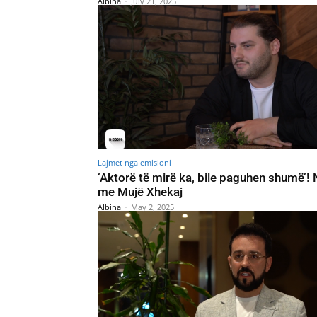
Albina
-
July 21, 2025
Lajmet nga emisioni
‘Aktorë të mirë ka, bile paguhen shumë’! 
me Mujë Xhekaj
Albina
-
May 2, 2025