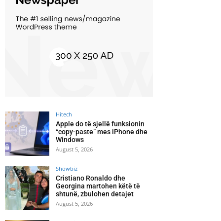
Hitech
Apple do të sjellë funksionin
“copy-paste” mes iPhone dhe
Windows
August 5, 2026
Showbiz
Cristiano Ronaldo dhe
Georgina martohen këtë të
shtunë, zbulohen detajet
August 5, 2026