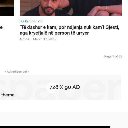
Big Brother VIP
me
‘Të dashur e kam, por ndjenja nuk kam’! Gjesti,
nga kryefjalë në person të urryer
Albina
-
March 12, 2025
Page 1 of 28
- Advertisement -