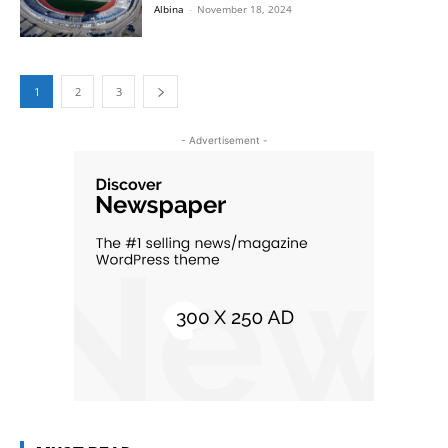
Albina
-
November 18, 2024
1
2
3
- Advertisement -