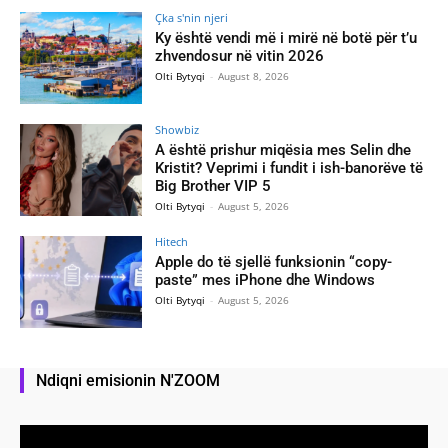
Çka s'nin njeri
Ky është vendi më i mirë në botë për t’u
zhvendosur në vitin 2026
Olti Bytyqi
-
August 8, 2026
Showbiz
A është prishur miqësia mes Selin dhe
Kristit? Veprimi i fundit i ish-banorëve të
Big Brother VIP 5
Olti Bytyqi
-
August 5, 2026
Hitech
Apple do të sjellë funksionin “copy-
paste” mes iPhone dhe Windows
Olti Bytyqi
-
August 5, 2026
Ndiqni emisionin N'ZOOM