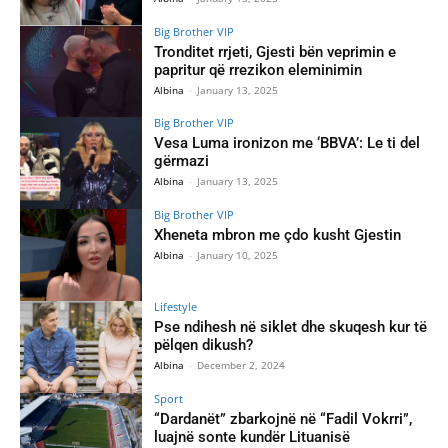
Big Brother VIP
Tronditet rrjeti, Gjesti bën veprimin e
papritur që rrezikon eleminimin
Albina
-
January 13, 2025
Big Brother VIP
Vesa Luma ironizon me ‘BBVA’: Le ti del
gërmazi
Albina
-
January 13, 2025
Big Brother VIP
Xheneta mbron me çdo kusht Gjestin
Albina
-
January 10, 2025
Lifestyle
Pse ndihesh në siklet dhe skuqesh kur të
pëlqen dikush?
Albina
-
December 2, 2024
Sport
​“Dardanët” zbarkojnë në “Fadil Vokrri”,
luajnë sonte kundër Lituanisë