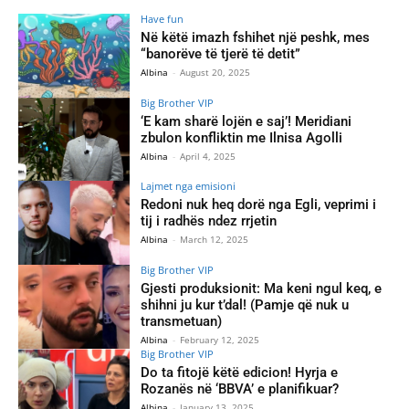
Have fun
Në këtë imazh fshihet një peshk, mes
“banorëve të tjerë të detit”
Albina
-
August 20, 2025
Big Brother VIP
‘E kam sharë lojën e saj’! Meridiani
zbulon konfliktin me Ilnisa Agolli
Albina
-
April 4, 2025
Lajmet nga emisioni
Redoni nuk heq dorë nga Egli, veprimi i
tij i radhës ndez rrjetin
Albina
-
March 12, 2025
Big Brother VIP
Gjesti produksionit: Ma keni ngul keq, e
shihni ju kur t’dal! (Pamje që nuk u
transmetuan)
Albina
-
February 12, 2025
Big Brother VIP
Do ta fitojë këtë edicion! Hyrja e
Rozanës në ‘BBVA’ e planifikuar?
Albina
-
January 13, 2025