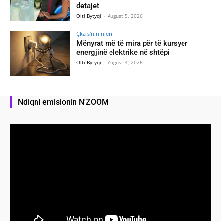
detajet
Olti Bytyqi
-
August 5, 2026
Çka s'nin njeri
Mënyrat më të mira për të kursyer
energjinë elektrike në shtëpi
Olti Bytyqi
-
August 4, 2026
Ndiqni emisionin N'ZOOM