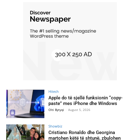
Hitech
Apple do të sjellë funksionin “copy-
paste” mes iPhone dhe Windows
Olti Bytyqi
-
August 5, 2026
Showbiz
Cristiano Ronaldo dhe Georgina
martohen këtë të shtunë, zbulohen