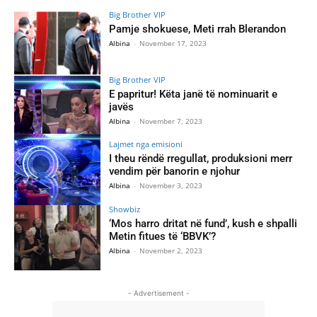
Big Brother VIP
Pamje shokuese, Meti rrah Blerandon
Albina
-
November 17, 2023
Big Brother VIP
E papritur! Këta janë të nominuarit e
javës
Albina
-
November 7, 2023
Lajmet nga emisioni
I theu rëndë rregullat, produksioni merr
vendim për banorin e njohur
Albina
-
November 3, 2023
Showbiz
‘Mos harro dritat në fund’, kush e shpalli
Metin fitues të ‘BBVK’?
Albina
-
November 2, 2023
- Advertisement -