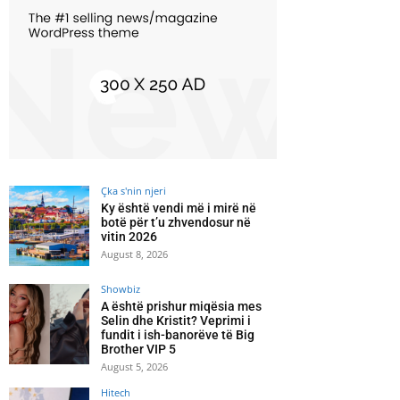
Çka s'nin njeri
Ky është vendi më i mirë në
botë për t’u zhvendosur në
vitin 2026
August 8, 2026
Showbiz
A është prishur miqësia mes
Selin dhe Kristit? Veprimi i
fundit i ish-banorëve të Big
Brother VIP 5
August 5, 2026
Hitech