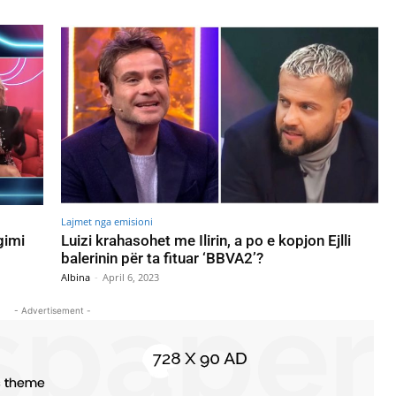
Lajmet nga emisioni
gimi
Luizi krahasohet me Ilirin, a po e kopjon Ejlli
balerinin për ta fituar ‘BBVA2’?
Albina
-
April 6, 2023
- Advertisement -