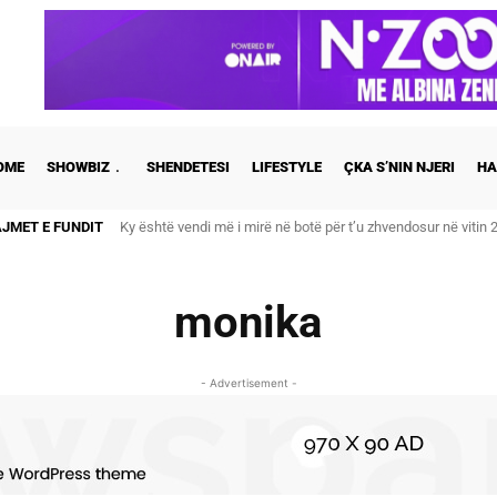
OME
SHOWBIZ
SHENDETESI
LIFESTYLE
ÇKA S’NIN NJERI
HA
AJMET E FUNDIT
Ky është vendi më i mirë në botë për t’u zhvendosur në vitin 
monika
- Advertisement -