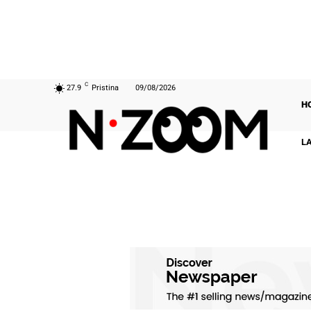
C
27.9
Pristina
09/08/2026
H
L