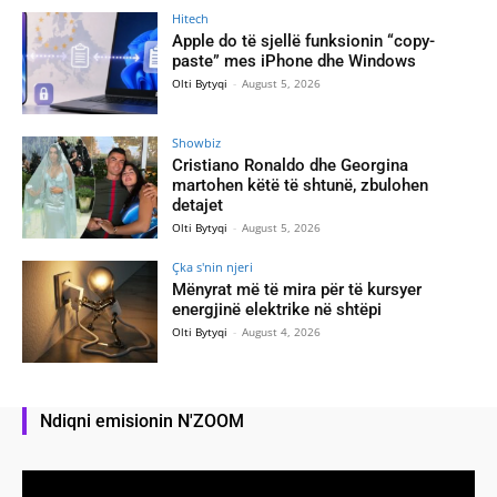
Hitech
Apple do të sjellë funksionin “copy-
paste” mes iPhone dhe Windows
Olti Bytyqi
-
August 5, 2026
Showbiz
Cristiano Ronaldo dhe Georgina
martohen këtë të shtunë, zbulohen
detajet
Olti Bytyqi
-
August 5, 2026
Çka s'nin njeri
Mënyrat më të mira për të kursyer
energjinë elektrike në shtëpi
Olti Bytyqi
-
August 4, 2026
Ndiqni emisionin N'ZOOM