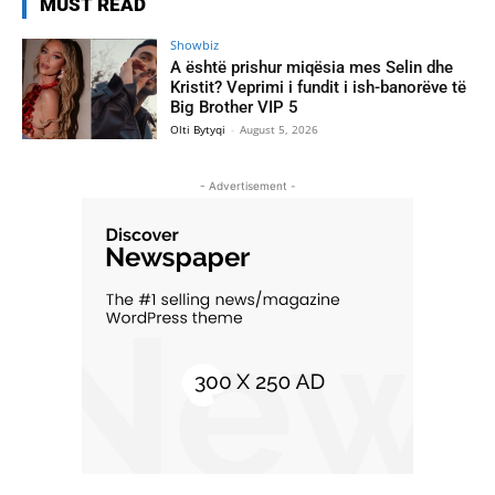
MUST READ
Showbiz
A është prishur miqësia mes Selin dhe
Kristit? Veprimi i fundit i ish-banorëve të
Big Brother VIP 5
Olti Bytyqi
-
August 5, 2026
- Advertisement -