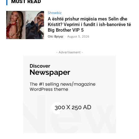
MUST READ
Showbiz
A është prishur miqësia mes Selin dhe
Kristit? Veprimi i fundit i ish-banorëve të
Big Brother VIP 5
Olti Bytyqi
-
August 5, 2026
- Advertisement -