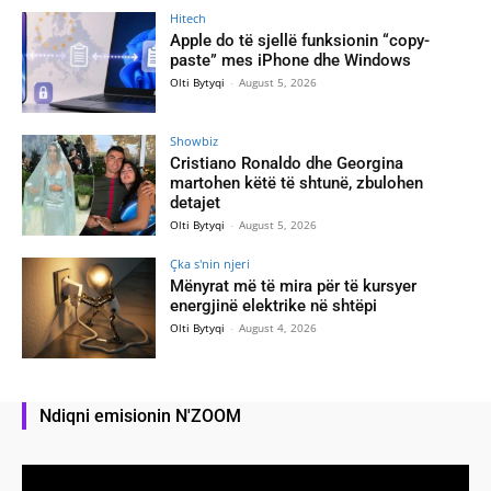
Hitech
Apple do të sjellë funksionin “copy-
paste” mes iPhone dhe Windows
Olti Bytyqi
-
August 5, 2026
Showbiz
Cristiano Ronaldo dhe Georgina
martohen këtë të shtunë, zbulohen
detajet
Olti Bytyqi
-
August 5, 2026
Çka s'nin njeri
Mënyrat më të mira për të kursyer
energjinë elektrike në shtëpi
Olti Bytyqi
-
August 4, 2026
Ndiqni emisionin N'ZOOM