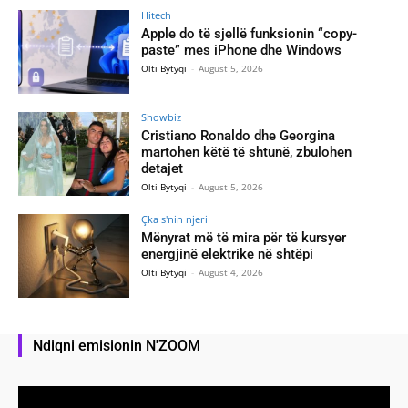
Hitech
Apple do të sjellë funksionin “copy-
paste” mes iPhone dhe Windows
Olti Bytyqi
-
August 5, 2026
Showbiz
Cristiano Ronaldo dhe Georgina
martohen këtë të shtunë, zbulohen
detajet
Olti Bytyqi
-
August 5, 2026
Çka s'nin njeri
Mënyrat më të mira për të kursyer
energjinë elektrike në shtëpi
Olti Bytyqi
-
August 4, 2026
Ndiqni emisionin N'ZOOM