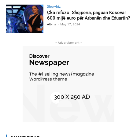
Showbiz
Çka refuzoi Shqipëria, paguan Kosova!
600 mijë euro për Arbanën dhe Eduartin?
Albina
-
May 17, 2024
- Advertisement -