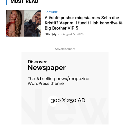
MUST READ
Showbiz
A është prishur miqësia mes Selin dhe
Kristit? Veprimi i fundit i ish-banorëve të
Big Brother VIP 5
Olti Bytyqi
-
August 5, 2026
- Advertisement -