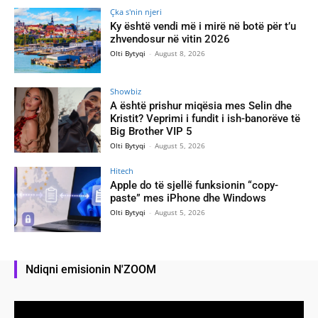
Çka s'nin njeri
Ky është vendi më i mirë në botë për t’u
zhvendosur në vitin 2026
Olti Bytyqi
-
August 8, 2026
Showbiz
A është prishur miqësia mes Selin dhe
Kristit? Veprimi i fundit i ish-banorëve të
Big Brother VIP 5
Olti Bytyqi
-
August 5, 2026
Hitech
Apple do të sjellë funksionin “copy-
paste” mes iPhone dhe Windows
Olti Bytyqi
-
August 5, 2026
Ndiqni emisionin N'ZOOM