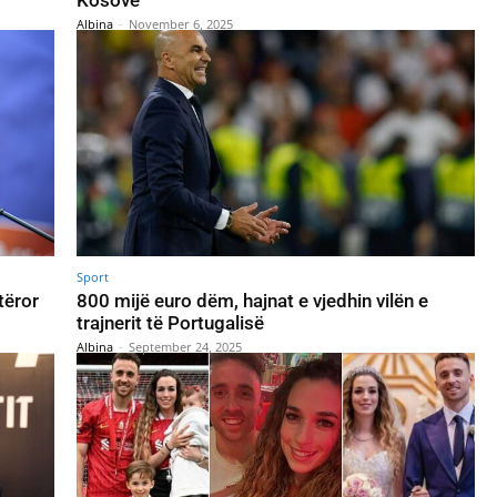
Albina
-
November 6, 2025
Sport
tëror
800 mijë euro dëm, hajnat e vjedhin vilën e
trajnerit të Portugalisë
Albina
-
September 24, 2025