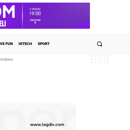
VE FUN
HITECH
SPORT
Windows
 zbulohen detajet