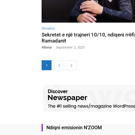
Showbiz
Sekretet e një trajneri 10/10, ndiqeni rrëf
Ramadanit
Albina
-
September 2, 2025
1
2
Ndiqni emisionin N'ZOOM