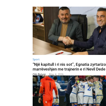
Sport
“Një kapitull i ri nis sot”, Egnatia zyrtariz
marrëveshjen me trajnerin e ri Nevil Dede
Olti Bytyqi
-
May 4, 2026