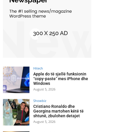
Hitech
Apple do të sjellë funksionin
“copy-paste” mes iPhone dhe
Windows
August 5, 2026
Showbiz
Cristiano Ronaldo dhe
Georgina martohen këtë të
shtunë, zbulohen detajet
August 5, 2026