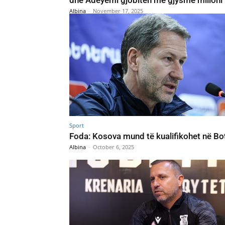
Albina
-
November 17, 2025
Sport
Foda: Kosova mund të kualifikohet në Bo
Albina
-
October 6, 2025