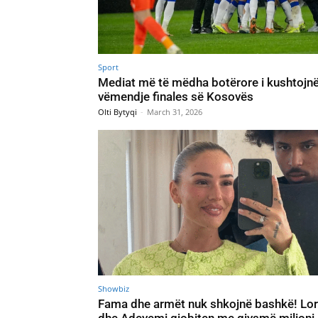
Sport
Mediat më të mëdha botërore i kushtojn
vëmendje finales së Kosovës
Olti Bytyqi
-
March 31, 2026
Showbiz
Fama dhe armët nuk shkojnë bashkë! Lo
dhe Adeyemi gjobiten me gjysmë milioni