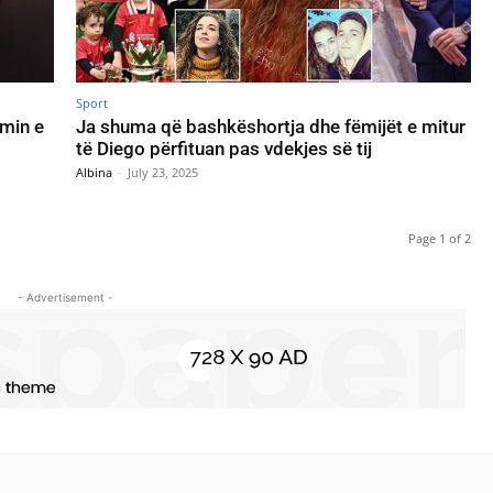
Sport
imin e
Ja shuma që bashkëshortja dhe fëmijët e mitur
të Diego përfituan pas vdekjes së tij
Albina
-
July 23, 2025
Page 1 of 2
- Advertisement -