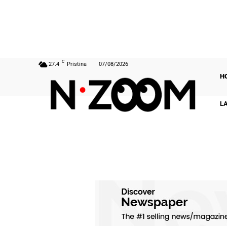
C
27.4
Pristina
07/08/2026
H
L