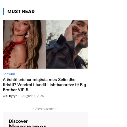
MUST READ
Showbiz
A është prishur miqësia mes Selin dhe
Kristit? Veprimi i fundit i ish-banorëve të Big
Brother VIP 5
Olti Bytyqi
-
August 5, 2026
- Advertisement -