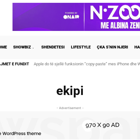
OME
SHOWBIZ
SHENDETESI
LIFESTYLE
ÇKA S’NIN NJERI
HA
AJMET E FUNDIT
Apple do të sjellë funksionin “copy-paste” mes iPhone dhe 
Cristiano Ronaldo dhe Georgina martohen këtë të shtunë,
ekipi
- Advertisement -