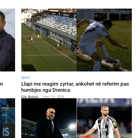
Sport
on
Llapi me reagim zyrtar, ankohet në referim pas
humbjes nga Drenica
Olti Bytyqi
-
April 13, 2026