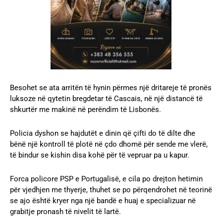
Besohet se ata arritën të hynin përmes një dritareje të pronës
luksoze në qytetin bregdetar të Cascais, në një distancë të
shkurtër me makinë në perëndim të Lisbonës.
Policia dyshon se hajdutët e dinin që çifti do të dilte dhe
bënë një kontroll të plotë në çdo dhomë për sende me vlerë,
të bindur se kishin disa kohë për të vepruar pa u kapur.
Forca policore PSP e Portugalisë, e cila po drejton hetimin
për vjedhjen me thyerje, thuhet se po përqendrohet në teorinë
se ajo është kryer nga një bandë e huaj e specializuar në
grabitje pronash të nivelit të lartë.