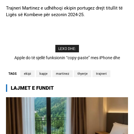
Trajneri Martinez e udhëhoqi ekipin portugez drejt titullit të
Ligës së Kombeve për sezonin 2024-25.
LEXO DHE:
Cristiano Ronaldo dhe Georgina martohen këtë të shtunë,
zbulohen detajet
TAGS
ekipi
kapje
martinez
thyerje
trajneri
LAJMET E FUNDIT