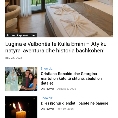
Artikull i sponzorizuar
Lugina e Valbonës te Kulla Emini – Aty ku
natyra, aventura dhe historia bashkohen!
July 28, 2026
Showbiz
Cristiano Ronaldo dhe Georgina
martohen këtë të shtunë, zbulohen
detajet
Olti Bytyqi
-
August 5, 2026
Showbiz
Dj-i i njohur gjendet i pajetë në banesë
Olti Bytyqi
-
July 30, 2026