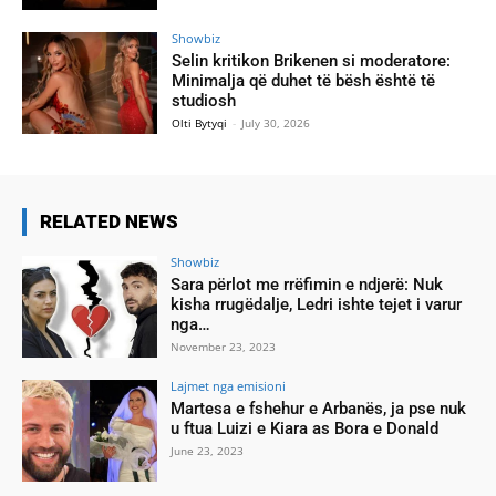
Showbiz
Selin kritikon Brikenen si moderatore:
Minimalja që duhet të bësh është të
studiosh
Olti Bytyqi
-
July 30, 2026
RELATED NEWS
Showbiz
Sara përlot me rrëfimin e ndjerë: Nuk
kisha rrugëdalje, Ledri ishte tejet i varur
nga…
November 23, 2023
Lajmet nga emisioni
Martesa e fshehur e Arbanës, ja pse nuk
u ftua Luizi e Kiara as Bora e Donald
June 23, 2023