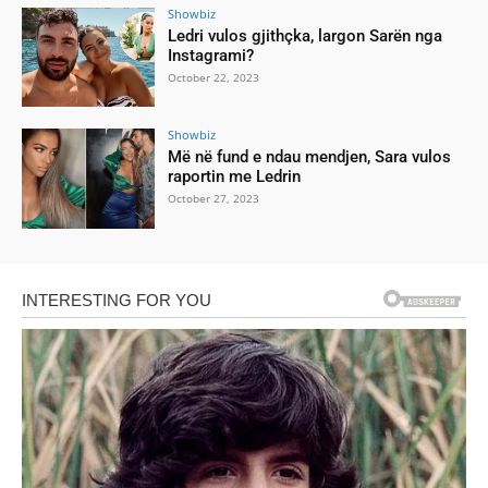
Showbiz
Ledri vulos gjithçka, largon Sarën nga
Instagrami?
October 22, 2023
Showbiz
Më në fund e ndau mendjen, Sara vulos
raportin me Ledrin
October 27, 2023