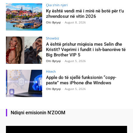
Çka s'nin njeri
Ky është vendi më i mirë në botë për t’u
zhvendosur në vitin 2026
Olti Bytyqi
-
August 8, 2026
Showbiz
A është prishur miqësia mes Selin dhe
Kristit? Veprimi i fundit i ish-banorëve të
Big Brother VIP 5
Olti Bytyqi
-
August 5, 2026
Hitech
Apple do të sjellë funksionin “copy-
paste” mes iPhone dhe Windows
Olti Bytyqi
-
August 5, 2026
Ndiqni emisionin N'ZOOM