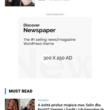
- Advertisement -
MUST READ
Showbiz
A është prishur miqësia mes Selin dhe
Kristit? Veprimi i fundit i ish-banorëve të