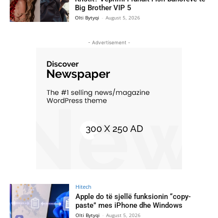
Big Brother VIP 5
Olti Bytyqi
-
August 5, 2026
- Advertisement -
Hitech
Apple do të sjellë funksionin “copy-
paste” mes iPhone dhe Windows
Olti Bytyqi
-
August 5, 2026