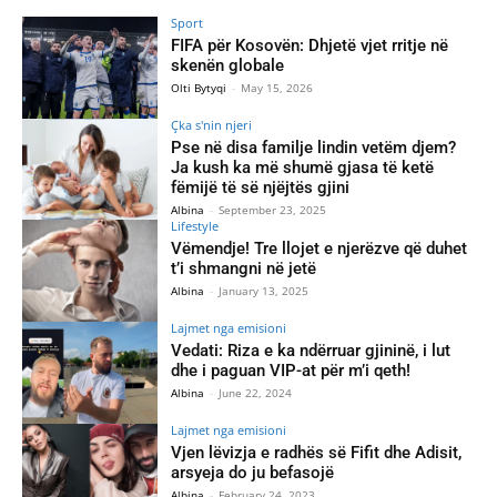
Sport
FIFA për Kosovën: Dhjetë vjet rritje në
skenën globale
Olti Bytyqi
-
May 15, 2026
Çka s'nin njeri
Pse në disa familje lindin vetëm djem?
Ja kush ka më shumë gjasa të ketë
fëmijë të së njëjtës gjini
Albina
-
September 23, 2025
Lifestyle
Vëmendje! Tre llojet e njerëzve që duhet
t’i shmangni në jetë
Albina
-
January 13, 2025
Lajmet nga emisioni
Vedati: Riza e ka ndërruar gjininë, i lut
dhe i paguan VIP-at për m’i qeth!
Albina
-
June 22, 2024
Lajmet nga emisioni
Vjen lëvizja e radhës së Fifit dhe Adisit,
arsyeja do ju befasojë
Albina
-
February 24, 2023