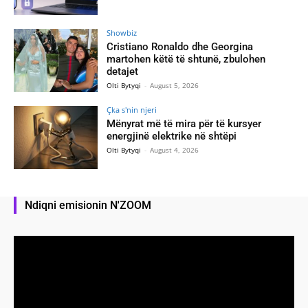
Showbiz
Cristiano Ronaldo dhe Georgina
martohen këtë të shtunë, zbulohen
detajet
Olti Bytyqi
-
August 5, 2026
Çka s'nin njeri
Mënyrat më të mira për të kursyer
energjinë elektrike në shtëpi
Olti Bytyqi
-
August 4, 2026
Ndiqni emisionin N'ZOOM