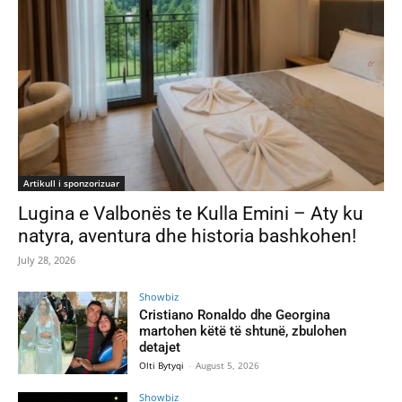
Artikull i sponzorizuar
Lugina e Valbonës te Kulla Emini – Aty ku
natyra, aventura dhe historia bashkohen!
July 28, 2026
Showbiz
Cristiano Ronaldo dhe Georgina
martohen këtë të shtunë, zbulohen
detajet
Olti Bytyqi
-
August 5, 2026
Showbiz