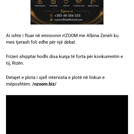
Ai ishte i ftuar në emisionin n’ZOOM me Albina Zeneli ku
mes tjerash foli edhe për një debat.
Frizeri shqiptar hodhi disa kunja të forta për konkurrentin e
tij, Rizën.
Detajet e plota i sjell intervista e plotë në linkun e
mëposhtëm.
/nzoom.biz/