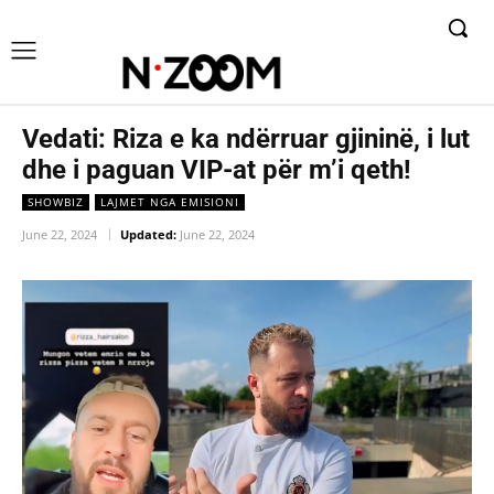
Vedati: Riza e ka ndërruar gjininë, i lut
dhe i paguan VIP-at për m’i qeth!
SHOWBIZ
LAJMET NGA EMISIONI
June 22, 2024
Updated:
June 22, 2024