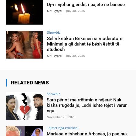
Dj-i i njohur gjendet i pajetë në banesë
Olti Bytyqi
-
July 30, 2026
Showbiz
Selin kritikon Brikenen si moderatore:
Minimalja që duhet të bësh është të
studiosh
Olti Bytyqi
-
July 30, 2026
RELATED NEWS
Showbiz
Sara përlot me rrëfimin e ndjerë: Nuk
kisha rrugëdalje, Ledri ishte tejet i varur
nga…
November 23, 2023
Lajmet nga emisioni
Martesa e fshehur e Arbanës, ja pse nuk