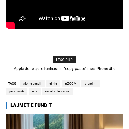
LEXO DHE:
Cristiano Ronaldo dhe Georgina martohen këtë të shtunë,
zbulohen detajet
TAGS
Albina zeneli
gjinia
n'ZOOM
ofendim
personazh
riza
vedat sulemanov
LAJMET E FUNDIT