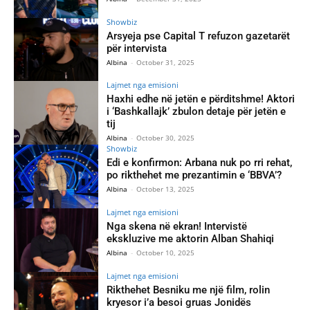
Showbiz
Arsyeja pse Capital T refuzon gazetarët
për intervista
Albina
-
October 31, 2025
Lajmet nga emisioni
Haxhi edhe në jetën e përditshme! Aktori
i ‘Bashkallajk’ zbulon detaje për jetën e
tij
Albina
-
October 30, 2025
Showbiz
Edi e konfirmon: Arbana nuk po rri rehat,
po rikthehet me prezantimin e ‘BBVA’?
Albina
-
October 13, 2025
Lajmet nga emisioni
Nga skena në ekran! Intervistë
ekskluzive me aktorin Alban Shahiqi
Albina
-
October 10, 2025
Lajmet nga emisioni
Rikthehet Besniku me një film, rolin
kryesor i’a besoi gruas Jonidës