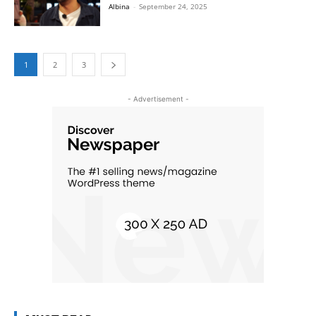
Albina
-
September 24, 2025
1
2
3
- Advertisement -