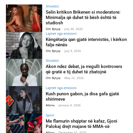
Showbiz
Selin kritikon Brikenen si moderatore:
Minimalja që duhet të bësh është të
studiosh
Olti Bytyqi
-
July 30, 2026
Lajmet nga emisioni
Këngëtarja qan gjatë intervistës, i kërkon
falje nënës
Olti Bytyqi
-
July 9, 2026
Showbiz
Akon ndez debat, ja rregulli kontrovers
që gratë e tij duhet të zbatojnë
Olti Bytyqi
-
May 22, 2026
Lajmet nga emisioni
Kush punon gabon, ja disa gafa gjatë
xhirimeve
Albina
-
January 4, 2026
Sport
Me flamurin shqiptar në kafaz, Gjoni
Palokaj drejt majave të MMA-së
Albina
-
December 31, 2025