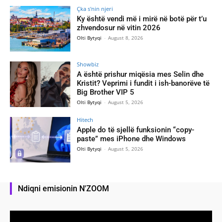
Çka s'nin njeri
Ky është vendi më i mirë në botë për t’u
zhvendosur në vitin 2026
Olti Bytyqi
-
August 8, 2026
Showbiz
A është prishur miqësia mes Selin dhe
Kristit? Veprimi i fundit i ish-banorëve të
Big Brother VIP 5
Olti Bytyqi
-
August 5, 2026
Hitech
Apple do të sjellë funksionin “copy-
paste” mes iPhone dhe Windows
Olti Bytyqi
-
August 5, 2026
Ndiqni emisionin N'ZOOM