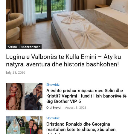
Artikull i sponzorizuar
Lugina e Valbonës te Kulla Emini – Aty ku
natyra, aventura dhe historia bashkohen!
July 28, 2026
Showbiz
A është prishur miqësia mes Selin dhe
Kristit? Veprimi i fundit i ish-banorëve të
Big Brother VIP 5
Olti Bytyqi
-
August 5, 2026
Showbiz
Cristiano Ronaldo dhe Georgina
martohen këtë të shtunë, zbulohen