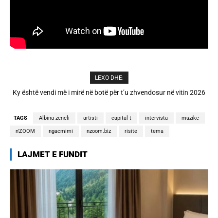
LEXO DHE:
A është prishur miqësia mes Selin dhe Kristit? Veprimi i fundit i ish-
banorëve të Big Brother VIP 5
TAGS
Albina zeneli
artisti
capital t
intervista
muzike
n'ZOOM
ngacmimi
nzoom.biz
risite
tema
LAJMET E FUNDIT