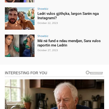
Showbiz
Ledri vulos gjithçka, largon Sarën nga
Instagrami?
October 22, 2023
Showbiz
Më në fund e ndau mendjen, Sara vulos
raportin me Ledrin
October 27, 2023