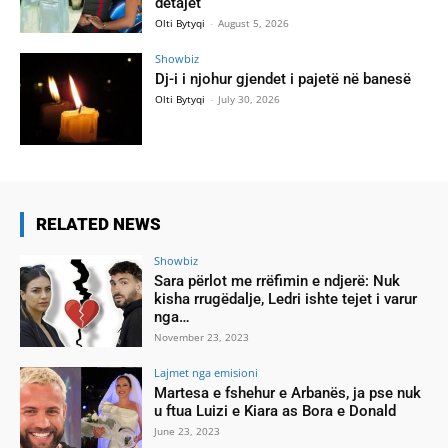
detajet
Olti Bytyqi
-
August 5, 2026
Showbiz
Dj-i i njohur gjendet i pajetë në banesë
Olti Bytyqi
-
July 30, 2026
RELATED NEWS
Showbiz
Sara përlot me rrëfimin e ndjerë: Nuk
kisha rrugëdalje, Ledri ishte tejet i varur
nga…
November 23, 2023
Lajmet nga emisioni
Martesa e fshehur e Arbanës, ja pse nuk
u ftua Luizi e Kiara as Bora e Donald
June 23, 2023