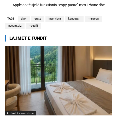
Cristiano Ronaldo dhe Georgina martohen këtë të shtunë,
zbulohen detajet
TAGS
akon
grate
intervista
kengetari
martesa
nzoom.biz
rregulli
LAJMET E FUNDIT
Artikull i sponzorizuar