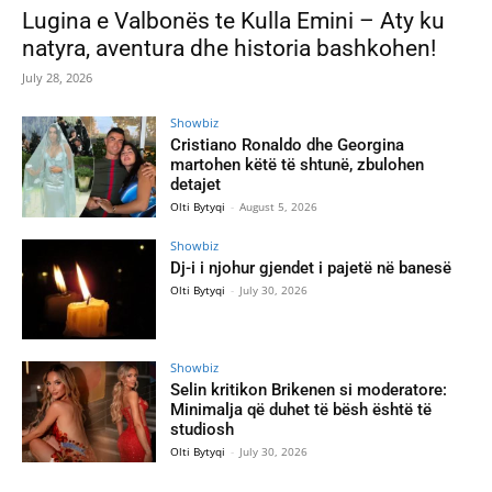
Lugina e Valbonës te Kulla Emini – Aty ku
natyra, aventura dhe historia bashkohen!
July 28, 2026
Showbiz
Cristiano Ronaldo dhe Georgina
martohen këtë të shtunë, zbulohen
detajet
Olti Bytyqi
-
August 5, 2026
Showbiz
Dj-i i njohur gjendet i pajetë në banesë
Olti Bytyqi
-
July 30, 2026
Showbiz
Selin kritikon Brikenen si moderatore:
Minimalja që duhet të bësh është të
studiosh
Olti Bytyqi
-
July 30, 2026