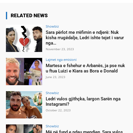
RELATED NEWS
Showbiz
Sara përlot me rrëfimin e ndjerë: Nuk
kisha rrugëdalje, Ledri ishte tejet i varur
nga…
November 23, 2023
Lajmet nga emisioni
Martesa e fshehur e Arbanës, ja pse nuk
u ftua Luizi e Kiara as Bora e Donald
June 23, 2023
Showbiz
Ledri vulos gjithçka, largon Sarën nga
Instagrami?
October 22, 2023
Showbiz
Më në fund e ndau mendjen, Sara vulos