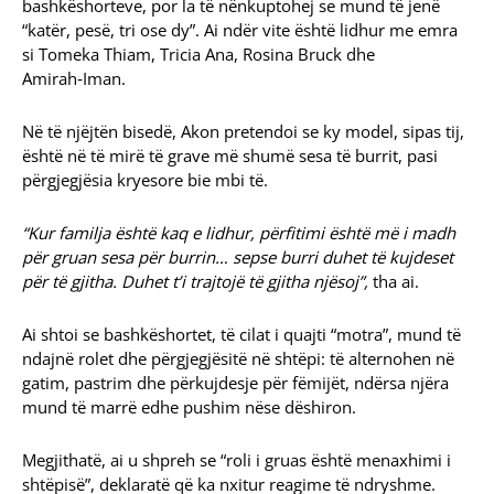
bashkëshorteve, por la të nënkuptohej se mund të jenë
“katër, pesë, tri ose dy”. Ai ndër vite është lidhur me emra
si Tomeka Thiam, Tricia Ana, Rosina Bruck dhe
Amirah‑Iman.
Në të njëjtën bisedë, Akon pretendoi se ky model, sipas tij,
është në të mirë të grave më shumë sesa të burrit, pasi
përgjegjësia kryesore bie mbi të.
“Kur familja është kaq e lidhur, përfitimi është më i madh
për gruan sesa për burrin… sepse burri duhet të kujdeset
për të gjitha. Duhet t’i trajtojë të gjitha njësoj”,
tha ai.
Ai shtoi se bashkëshortet, të cilat i quajti “motra”, mund të
ndajnë rolet dhe përgjegjësitë në shtëpi: të alternohen në
gatim, pastrim dhe përkujdesje për fëmijët, ndërsa njëra
mund të marrë edhe pushim nëse dëshiron.
Megjithatë, ai u shpreh se “roli i gruas është menaxhimi i
shtëpisë”, deklaratë që ka nxitur reagime të ndryshme.