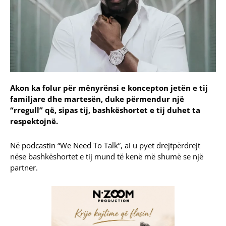
Akon ka folur për mënyrënsi e koncepton jetën e tij
familjare dhe martesën, duke përmendur një
“rregull” që, sipas tij, bashkëshortet e tij duhet ta
respektojnë.
Në podcastin “We Need To Talk”, ai u pyet drejtpërdrejt
nëse bashkëshortet e tij mund të kenë më shumë se një
partner.