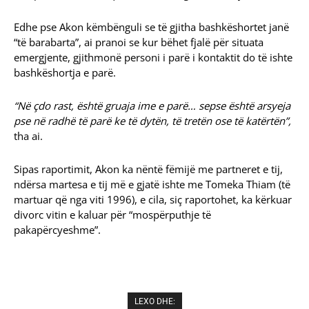
Edhe pse Akon këmbënguli se të gjitha bashkëshortet janë
“të barabarta”, ai pranoi se kur bëhet fjalë për situata
emergjente, gjithmonë personi i parë i kontaktit do të ishte
bashkëshortja e parë.
“Në çdo rast, është gruaja ime e parë… sepse është arsyeja
pse në radhë të parë ke të dytën, të tretën ose të katërtën”,
tha ai.
Sipas raportimit, Akon ka nëntë fëmijë me partneret e tij,
ndërsa martesa e tij më e gjatë ishte me Tomeka Thiam (të
martuar që nga viti 1996), e cila, siç raportohet, ka kërkuar
divorc vitin e kaluar për “mospërputhje të
pakapërcyeshme”.
LEXO DHE: