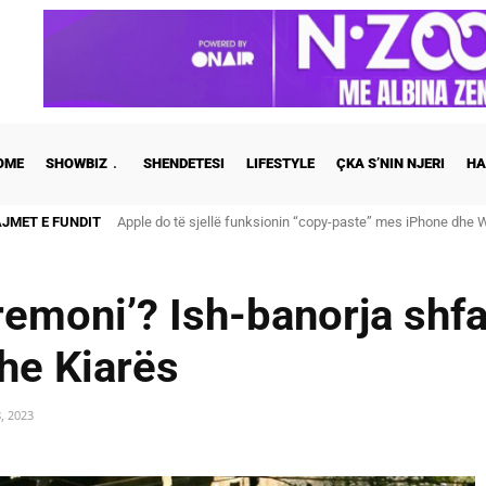
OME
SHOWBIZ
SHENDETESI
LIFESTYLE
ÇKA S’NIN NJERI
HA
AJMET E FUNDIT
Cristiano Ronaldo dhe Georgina martohen këtë të shtunë, zb
ceremoni’? Ish-banorja shf
he Kiarës
, 2023