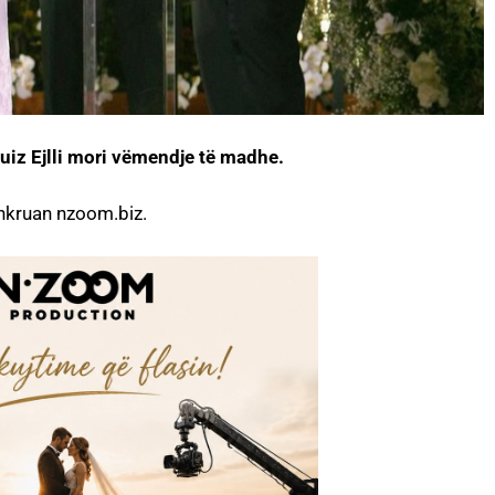
uiz Ejlli mori vëmendje të madhe.
 shkruan nzoom.biz.