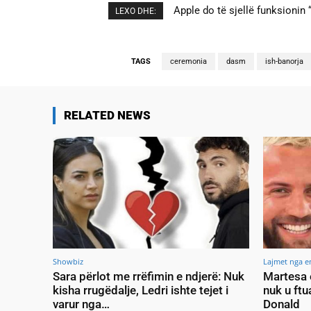
Cristiano Ronaldo dhe Georgi
LEXO DHE:
TAGS
ceremonia
dasm
ish-banorja
RELATED NEWS
Showbiz
Lajmet nga e
Sara përlot me rrëfimin e ndjerë: Nuk
Martesa 
kisha rrugëdalje, Ledri ishte tejet i
nuk u ftu
varur nga…
Donald