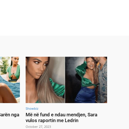
Showbiz
 Sarën nga
Më në fund e ndau mendjen, Sara
vulos raportin me Ledrin
October 27, 2023