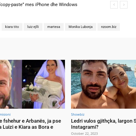
na martohen këtë të shtunë, zbulohen detajet
kiara tito
luiz ejlli
martesa
Monika Lubonja
nzoom.biz
misioni
Showbiz
e fshehur e Arbanës, ja pse
Ledri vulos gjithçka, largon
a Luizi e Kiara as Bora e
Instagrami?
October 22, 2023