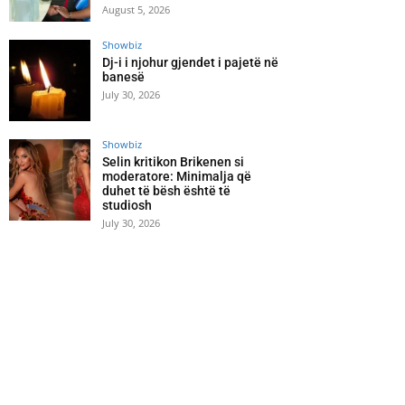
August 5, 2026
Showbiz
Dj-i i njohur gjendet i pajetë në
banesë
July 30, 2026
Showbiz
Selin kritikon Brikenen si
moderatore: Minimalja që
duhet të bësh është të
studiosh
July 30, 2026