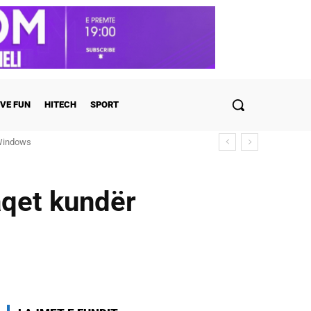
VE FUN
HITECH
SPORT
ulohen detajet
aqet kundër