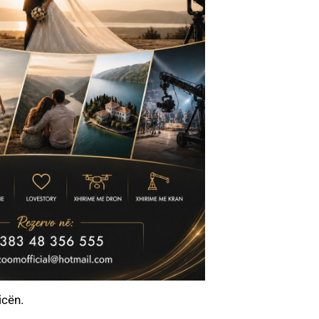
icën.