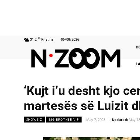
C
31.2
Pristina
06/08/2026
H
L
‘Kujt i’u desht kjo 
martesës së Luizit d
May 7, 2023
Updated:
May 18
SHOWBIZ
BIG BROTHER VIP