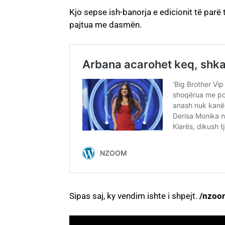
Kjo sepse ish-banorja e edicionit të parë 
pajtua me dasmën.
Sipas saj, ky vendim ishte i shpejt.
/nzoo