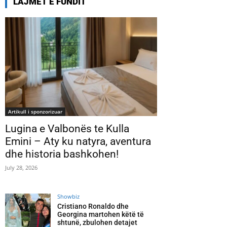
LAJMET E FUNDIT
Artikull i sponzorizuar
Lugina e Valbonës te Kulla
Emini – Aty ku natyra, aventura
dhe historia bashkohen!
July 28, 2026
Showbiz
Cristiano Ronaldo dhe
Georgina martohen këtë të
shtunë, zbulohen detajet