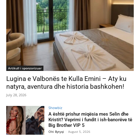
Artikull i sponzorizuar
Lugina e Valbonës te Kulla Emini – Aty ku
natyra, aventura dhe historia bashkohen!
July 28, 2026
Showbiz
A është prishur miqësia mes Selin dhe
Kristit? Veprimi i fundit i ish-banorëve të
Big Brother VIP 5
Olti Bytyqi
-
August 5, 2026