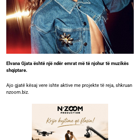
Elvana Gjata është një ndër emrat më të njohur të muzikës
shqiptare.
Ajo gjatë kësaj vere ishte aktive me projekte të reja, shkruan
nzoom.biz.