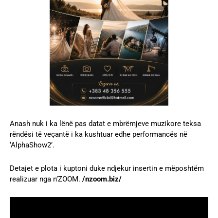
Anash nuk i ka lënë pas datat e mbrëmjeve muzikore teksa
rëndësi të veçantë i ka kushtuar edhe performancës në
‘AlphaShow2’.
Detajet e plota i kuptoni duke ndjekur insertin e mëposhtëm
realizuar nga n’ZOOM.
/nzoom.biz/