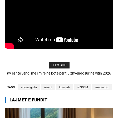
LEXO DHE:
A është prishur miqësia mes Selin dhe Kristit? Veprimi i fundit i ish-
banorëve të Big Brother VIP 5
TAGS
elvana gjata
insert
koncerti
n'ZOOM
nzoom.biz
LAJMET E FUNDIT