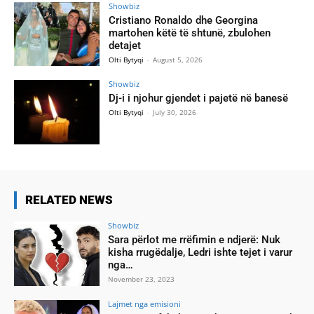
Showbiz
Cristiano Ronaldo dhe Georgina
martohen këtë të shtunë, zbulohen
detajet
Olti Bytyqi
-
August 5, 2026
Showbiz
Dj-i i njohur gjendet i pajetë në banesë
Olti Bytyqi
-
July 30, 2026
RELATED NEWS
Showbiz
Sara përlot me rrëfimin e ndjerë: Nuk
kisha rrugëdalje, Ledri ishte tejet i varur
nga…
November 23, 2023
Lajmet nga emisioni