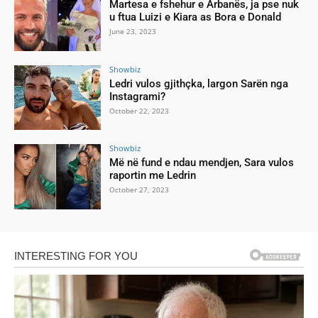
Martesa e fshehur e Arbanës, ja pse nuk
u ftua Luizi e Kiara as Bora e Donald
June 23, 2023
Showbiz
Ledri vulos gjithçka, largon Sarën nga
Instagrami?
October 22, 2023
Showbiz
Më në fund e ndau mendjen, Sara vulos
raportin me Ledrin
October 27, 2023