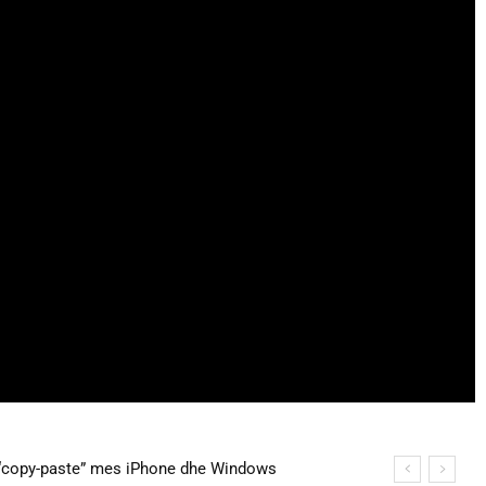
copy-paste” mes iPhone dhe Windows
na martohen këtë të shtunë, zbulohen detajet