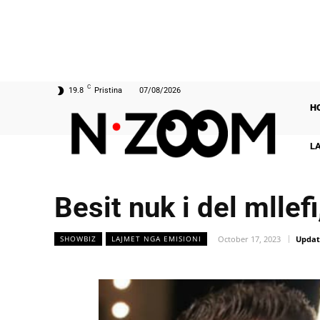
C
19.8
Pristina
07/08/2026
H
L
Besit nuk i del mllefi
October 17, 2023
Updat
SHOWBIZ
LAJMET NGA EMISIONI