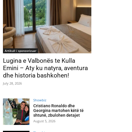
Artikull i sponzorizuar
Lugina e Valbonës te Kulla
Emini – Aty ku natyra, aventura
dhe historia bashkohen!
July 28, 2026
Showbiz
Cristiano Ronaldo dhe
Georgina martohen këtë të
shtunë, zbulohen detajet
August 5, 2026