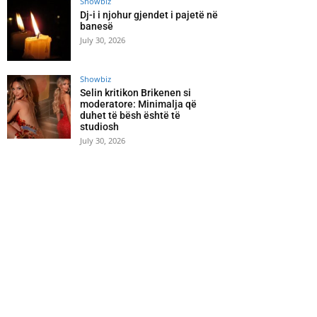
Showbiz
Dj-i i njohur gjendet i pajetë në
banesë
July 30, 2026
Showbiz
Selin kritikon Brikenen si
moderatore: Minimalja që
duhet të bësh është të
studiosh
July 30, 2026