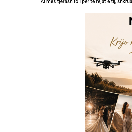
Ai mes tjerash foli për të rejat e tij, shkr