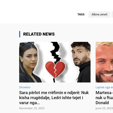
TAGS
Albina zeneli
RELATED NEWS
Showbiz
Lajmet nga e
Sara përlot me rrëfimin e ndjerë: Nuk
Martesa 
kisha rrugëdalje, Ledri ishte tejet i
nuk u ftu
varur nga…
Donald
November 23, 2023
June 23, 2023