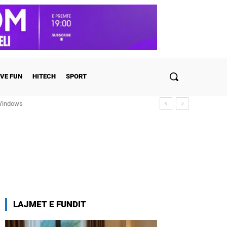
VE FUN
HITECH
SPORT
ndows
ulohen detajet
LAJMET E FUNDIT