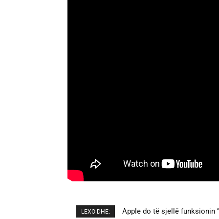
Apple do të sjellë funksionin “
Cristiano Ronaldo dhe Georgi
LEXO DHE: