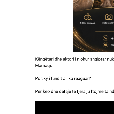
Këngëtari dhe aktori i njohur shqiptar nu
Mamaqi.
Por, ky i fundit a i ka reaguar?
Për këo dhe detaje të tjera ju ftojmë ta 