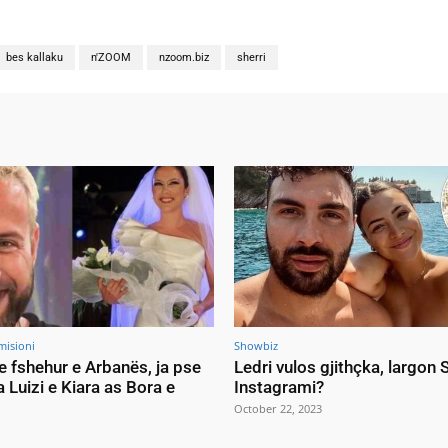
bes kallaku
n'ZOOM
nzoom.biz
sherri
misioni
Showbiz
e fshehur e Arbanës, ja pse
Ledri vulos gjithçka, largon
a Luizi e Kiara as Bora e
Instagrami?
October 22, 2023