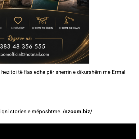
k hezitoi të flas edhe për sherrin e dikurshëm me Ermal
ndiqni storien e mëposhtme.
/nzoom.biz/