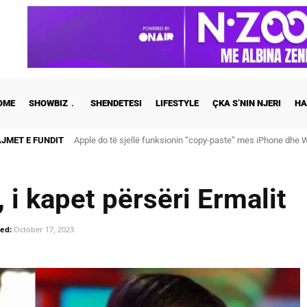
OME
SHOWBIZ
SHENDETESI
LIFESTYLE
ÇKA S’NIN NJERI
HA
AJMET E FUNDIT
Apple do të sjellë funksionin “copy-paste” mes iPhone dhe Wi
Cristiano Ronaldo dhe Georgina martohen këtë të shtunë, zb
, i kapet përsëri Ermalit
ed:
October 17, 2023