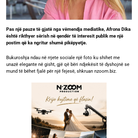
Pas një pauze të gjatë nga vëmendja mediatike, Afrona Dika
është rikthyer sërish në qendër të interesit publik me një
postim që ka ngritur shumë pikëpyetje.
Bukuroshja ndau në rrjete sociale një foto ku shihet me
unazë elegante në gisht, gjë që bëri ndjekësit të dyshojnë se
mund të bëhet fjalë për një fejesë, shkruan nzoom.biz.