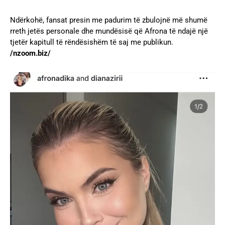
Ndërkohë, fansat presin me padurim të zbulojnë më shumë
rreth jetës personale dhe mundësisë që Afrona të ndajë një
tjetër kapitull të rëndësishëm të saj me publikun.
/nzoom.biz/