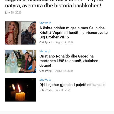
natyra, aventura dhe historia bashkohen!
July 28, 2026
Showbiz
A është prishur miqësia mes Selin dhe
Kristit? Veprimi i fundit i ish-banorëve të
Big Brother VIP 5
Olti Bytyqi
-
August 5, 2026
Showbiz
Cristiano Ronaldo dhe Georgina
martohen këtë të shtunë, zbulohen
detajet
Olti Bytyqi
-
August 5, 2026
Showbiz
Dj-i i njohur gjendet i pajetë në banesë
Olti Bytyqi
-
July 30, 2026