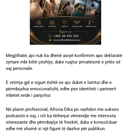
Megjithatë, ajo nuk ka dhënë asnjë konfirmim apo deklaratë
zyrtare mbi këtë çështje, duke ruajtur privatësinë e jetës së
saj personale.
E vetmja gjë e sigurt është se ajo duket e lumtur dhe e
përmbushur emocionalisht, edhe pse identiteti i partnerit
mbetet ende i panjohur.
Në planin profesional, Afrona Dika po vazhdon me sukses
podcastin e saj, i cili ka tërhequr vëmendje me intervista
interesante dhe përmbajtje të freskët, duke e konsoliduar
edhe më shumë si një figurë të dashur për publikun.