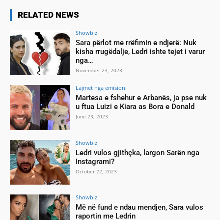
RELATED NEWS
Showbiz
Sara përlot me rrëfimin e ndjerë: Nuk
kisha rrugëdalje, Ledri ishte tejet i varur
nga…
November 23, 2023
Lajmet nga emisioni
Martesa e fshehur e Arbanës, ja pse nuk
u ftua Luizi e Kiara as Bora e Donald
June 23, 2023
Showbiz
Ledri vulos gjithçka, largon Sarën nga
Instagrami?
October 22, 2023
Showbiz
Më në fund e ndau mendjen, Sara vulos
raportin me Ledrin