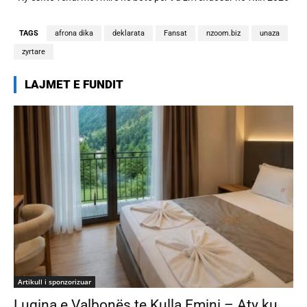
banorëve të Big Brother VIP 5
TAGS
afrona dika
deklarata
Fansat
nzoom.biz
unaza
zyrtare
LAJMET E FUNDIT
Artikull i sponzorizuar
Lugina e Valbonës te Kulla Emini – Aty ku