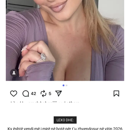
LEXO DHE:
A është prishur miqësia mes Selin dhe Kristit? Veprimi i fundit i ish-