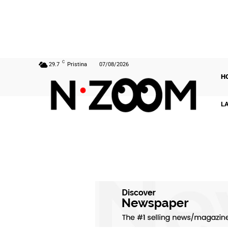
C
29.7
Pristina
07/08/2026
H
L