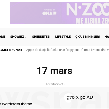
OME
SHOWBIZ
SHENDETESI
LIFESTYLE
ÇKA S’NIN NJERI
HA
AJMET E FUNDIT
Apple do të sjellë funksionin “copy-paste” mes iPhone dhe
17 mars
- Advertisement -