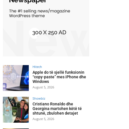
Hitech
Apple do të sjellë funksionin
“copy-paste” mes iPhone dhe
Windows
August 5, 2026
Showbiz
Cristiano Ronaldo dhe
Georgina martohen këtë të
shtunë, zbulohen detajet
August 5, 2026