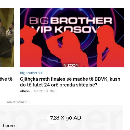
Big Brother VIP
ëve të
Gjithçka rreth finales së madhe të BBVK, kush
do të futet 24 orë brenda shtëpisë?
Albina
-
March 10, 2023
- Advertisement -