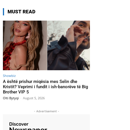
MUST READ
Showbiz
A është prishur miqësia mes Selin dhe
Kristit? Veprimi i fundit i ish-banorëve të Big
Brother VIP 5
Olti Bytyqi
-
August 5, 2026
- Advertisement -