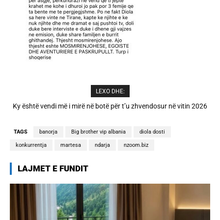
LEXO DHE:
A është prishur miqësia mes Selin dhe Kristit? Veprimi i fundit i ish-
banorëve të Big Brother VIP 5
TAGS
banorja
Big brother vip albania
diola dosti
konkurrentja
martesa
ndarja
nzoom.biz
LAJMET E FUNDIT