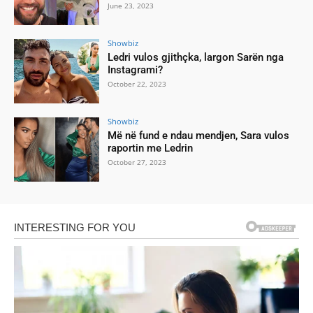
June 23, 2023
Showbiz
Ledri vulos gjithçka, largon Sarën nga
Instagrami?
October 22, 2023
Showbiz
Më në fund e ndau mendjen, Sara vulos
raportin me Ledrin
October 27, 2023