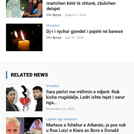
martohen këtë të shtunë, zbulohen
detajet
Olti Bytyqi
-
August 5, 2026
Showbiz
Dj-i i njohur gjendet i pajetë në banesë
Olti Bytyqi
-
July 30, 2026
RELATED NEWS
Showbiz
Sara përlot me rrëfimin e ndjerë: Nuk
kisha rrugëdalje, Ledri ishte tejet i varur
nga…
November 23, 2023
Lajmet nga emisioni
Martesa e fshehur e Arbanës, ja pse nuk
u ftua Luizi e Kiara as Bora e Donald