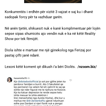
Konkurrentës i erdhën për vizitë 3 vajzat e saj ku i dhanë
sadopak forcy për ta vazhduar garën.
Në anën tjetër, shikuesit nuk e kanë komplimentuar për lojën
sepse sipas shumicës ajo vendin nuk e ka në këtë Reality
Show por tek fëmijët.
Diola ishte e martuar me një gjinekolog nga Ferizaj por
pastaj çifti janë ndarë.
Lexoni këtë koment që dikush i’a bëri Diolës.
/nzoom.biz/