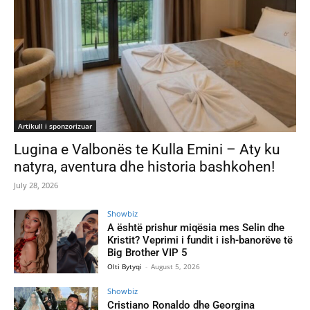
Artikull i sponzorizuar
Lugina e Valbonës te Kulla Emini – Aty ku
natyra, aventura dhe historia bashkohen!
July 28, 2026
Showbiz
A është prishur miqësia mes Selin dhe
Kristit? Veprimi i fundit i ish-banorëve të
Big Brother VIP 5
Olti Bytyqi
-
August 5, 2026
Showbiz
Cristiano Ronaldo dhe Georgina