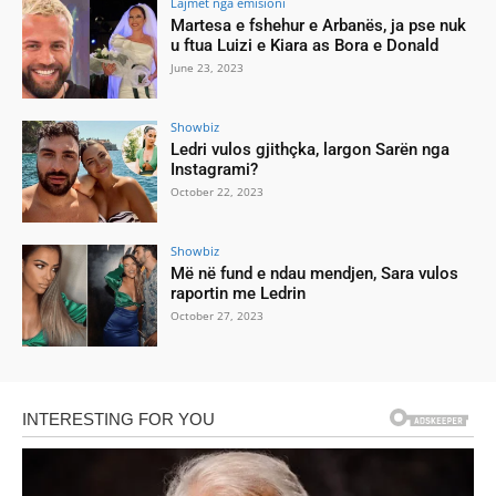
Lajmet nga emisioni
Martesa e fshehur e Arbanës, ja pse nuk
u ftua Luizi e Kiara as Bora e Donald
June 23, 2023
Showbiz
Ledri vulos gjithçka, largon Sarën nga
Instagrami?
October 22, 2023
Showbiz
Më në fund e ndau mendjen, Sara vulos
raportin me Ledrin
October 27, 2023