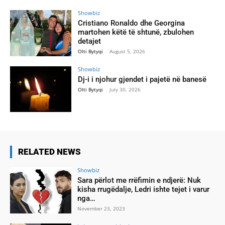
Showbiz
Cristiano Ronaldo dhe Georgina
martohen këtë të shtunë, zbulohen
detajet
Olti Bytyqi
-
August 5, 2026
Showbiz
Dj-i i njohur gjendet i pajetë në banesë
Olti Bytyqi
-
July 30, 2026
RELATED NEWS
Showbiz
Sara përlot me rrëfimin e ndjerë: Nuk
kisha rrugëdalje, Ledri ishte tejet i varur
nga…
November 23, 2023