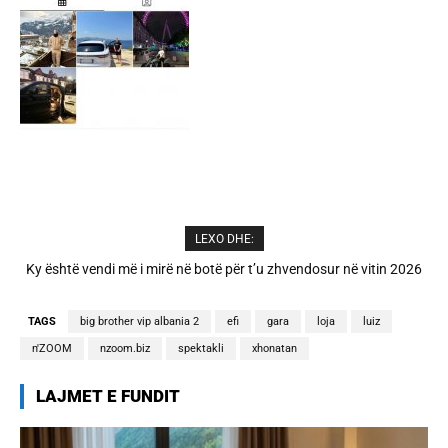
LEXO DHE:
A është prishur miqësia mes Selin dhe Kristit? Veprimi i fundit i ish-
banorëve të Big Brother VIP 5
TAGS
big brother vip albania 2
efi
gara
loja
luiz
n'ZOOM
nzoom.biz
spektakli
xhonatan
LAJMET E FUNDIT