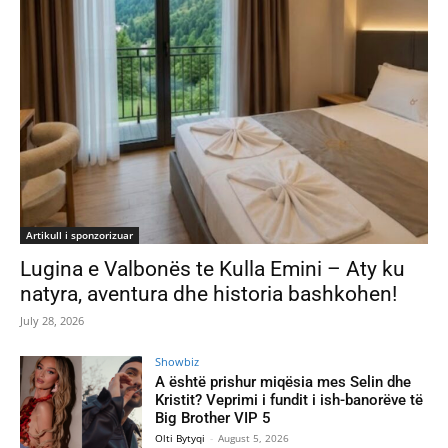
Artikull i sponzorizuar
Lugina e Valbonës te Kulla Emini – Aty ku
natyra, aventura dhe historia bashkohen!
July 28, 2026
Showbiz
A është prishur miqësia mes Selin dhe
Kristit? Veprimi i fundit i ish-banorëve të
Big Brother VIP 5
Olti Bytyqi
-
August 5, 2026