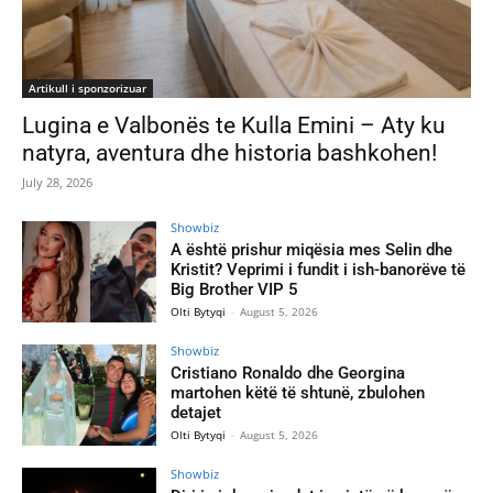
Artikull i sponzorizuar
Lugina e Valbonës te Kulla Emini – Aty ku
natyra, aventura dhe historia bashkohen!
July 28, 2026
Showbiz
A është prishur miqësia mes Selin dhe
Kristit? Veprimi i fundit i ish-banorëve të
Big Brother VIP 5
Olti Bytyqi
-
August 5, 2026
Showbiz
Cristiano Ronaldo dhe Georgina
martohen këtë të shtunë, zbulohen
detajet
Olti Bytyqi
-
August 5, 2026
Showbiz