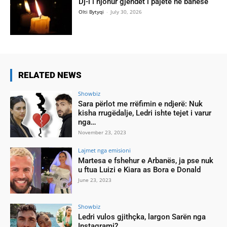
Dj-i i njohur gjendet i pajetë në banesë
Olti Bytyqi
-
July 30, 2026
RELATED NEWS
Showbiz
Sara përlot me rrëfimin e ndjerë: Nuk
kisha rrugëdalje, Ledri ishte tejet i varur
nga…
November 23, 2023
Lajmet nga emisioni
Martesa e fshehur e Arbanës, ja pse nuk
u ftua Luizi e Kiara as Bora e Donald
June 23, 2023
Showbiz
Ledri vulos gjithçka, largon Sarën nga
Instagrami?