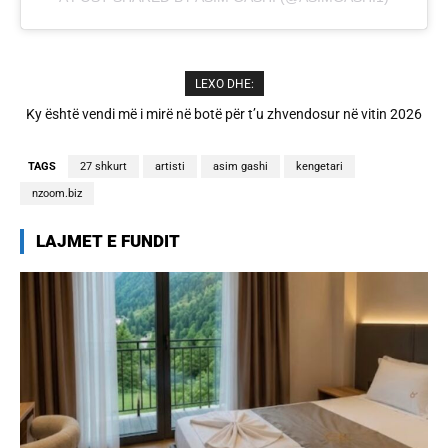
LEXO DHE:
A është prishur miqësia mes Selin dhe Kristit? Veprimi i fundit i ish-
banorëve të Big Brother VIP 5
TAGS
27 shkurt
artisti
asim gashi
kengetari
nzoom.biz
LAJMET E FUNDIT