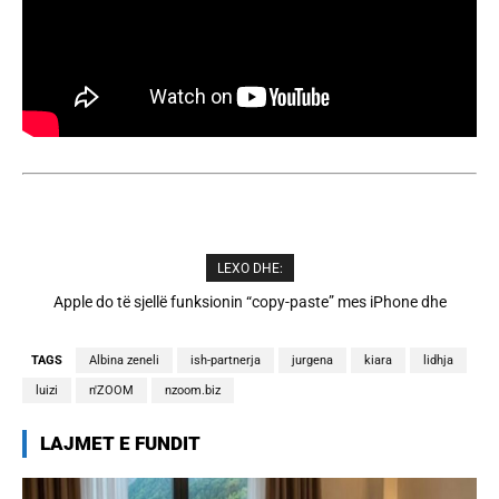
LEXO DHE:
Cristiano Ronaldo dhe Georgina martohen këtë të shtunë,
zbulohen detajet
TAGS
Albina zeneli
ish-partnerja
jurgena
kiara
lidhja
luizi
n'ZOOM
nzoom.biz
LAJMET E FUNDIT