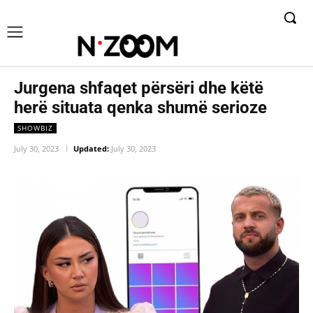
Jurgena shfaqet përsëri dhe këtë
herë situata qenka shumë serioze
SHOWBIZ
July 30, 2023
Updated:
July 30, 2023