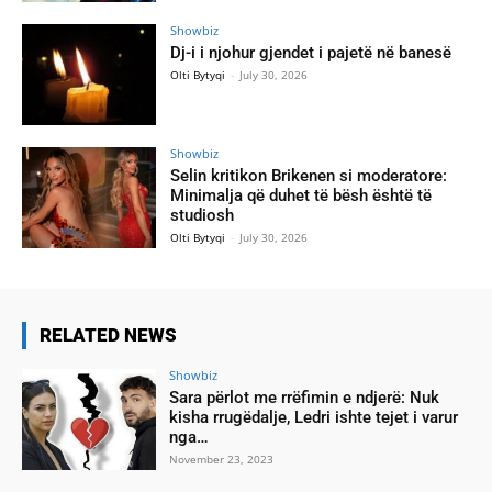
Showbiz
Dj-i i njohur gjendet i pajetë në banesë
Olti Bytyqi
-
July 30, 2026
Showbiz
Selin kritikon Brikenen si moderatore:
Minimalja që duhet të bësh është të
studiosh
Olti Bytyqi
-
July 30, 2026
RELATED NEWS
Showbiz
Sara përlot me rrëfimin e ndjerë: Nuk
kisha rrugëdalje, Ledri ishte tejet i varur
nga…
November 23, 2023