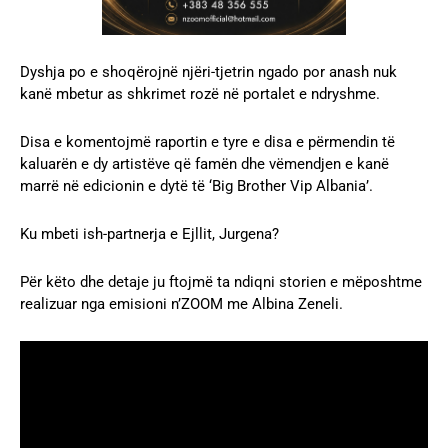
Dyshja po e shoqërojnë njëri-tjetrin ngado por anash nuk
kanë mbetur as shkrimet rozë në portalet e ndryshme.
Disa e komentojmë raportin e tyre e disa e përmendin të
kaluarën e dy artistëve që famën dhe vëmendjen e kanë
marrë në edicionin e dytë të ‘Big Brother Vip Albania’.
Ku mbeti ish-partnerja e Ejllit, Jurgena?
Për këto dhe detaje ju ftojmë ta ndiqni storien e mëposhtme
realizuar nga emisioni n’ZOOM me Albina Zeneli.