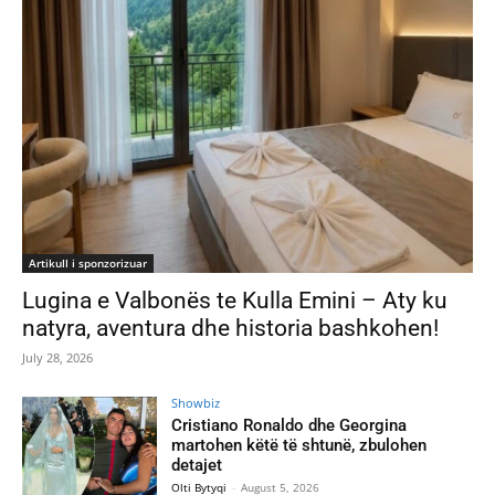
Artikull i sponzorizuar
Lugina e Valbonës te Kulla Emini – Aty ku
natyra, aventura dhe historia bashkohen!
July 28, 2026
Showbiz
Cristiano Ronaldo dhe Georgina
martohen këtë të shtunë, zbulohen
detajet
Olti Bytyqi
-
August 5, 2026