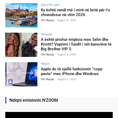
Çka s'nin njeri
Ky është vendi më i mirë në botë për t’u
zhvendosur në vitin 2026
Olti Bytyqi
-
August 8, 2026
Showbiz
A është prishur miqësia mes Selin dhe
Kristit? Veprimi i fundit i ish-banorëve të
Big Brother VIP 5
Olti Bytyqi
-
August 5, 2026
Hitech
Apple do të sjellë funksionin “copy-
paste” mes iPhone dhe Windows
Olti Bytyqi
-
August 5, 2026
Ndiqni emisionin N'ZOOM