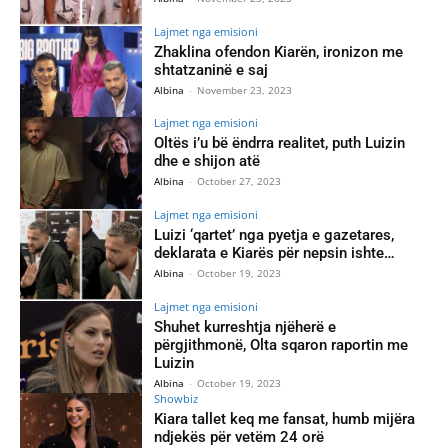
Lajmet nga emisioni
Zhaklina ofendon Kiarën, ironizon me
shtatzaninë e saj
Albina
-
November 23, 2023
Lajmet nga emisioni
Oltës i’u bë ëndrra realitet, puth Luizin
dhe e shijon atë
Albina
-
October 27, 2023
Lajmet nga emisioni
Luizi ‘qartet’ nga pyetja e gazetares,
deklarata e Kiarës për nepsin ishte…
Albina
-
October 19, 2023
Lajmet nga emisioni
Shuhet kurreshtja njëherë e
përgjithmonë, Olta sqaron raportin me
Luizin
Albina
-
October 19, 2023
Showbiz
Kiara tallet keq me fansat, humb mijëra
ndjekës për vetëm 24 orë