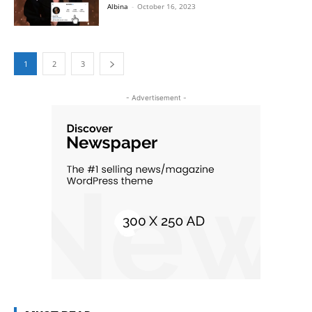
Albina
-
October 16, 2023
1
2
3
- Advertisement -