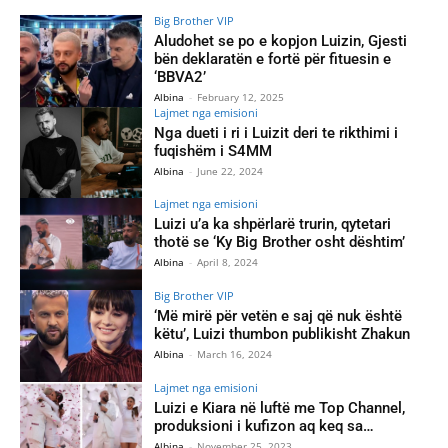
Big Brother VIP
Aludohet se po e kopjon Luizin, Gjesti
bën deklaratën e fortë për fituesin e
‘BBVA2’
Albina
-
February 12, 2025
Lajmet nga emisioni
Nga dueti i ri i Luizit deri te rikthimi i
fuqishëm i S4MM
Albina
-
June 22, 2024
Lajmet nga emisioni
Luizi u’a ka shpërlarë trurin, qytetari
thotë se ‘Ky Big Brother osht dështim’
Albina
-
April 8, 2024
Big Brother VIP
‘Më mirë për vetën e saj që nuk është
këtu’, Luizi thumbon publikisht Zhakun
Albina
-
March 16, 2024
Lajmet nga emisioni
Luizi e Kiara në luftë me Top Channel,
produksioni i kufizon aq keq sa…
Albina
-
November 25, 2023