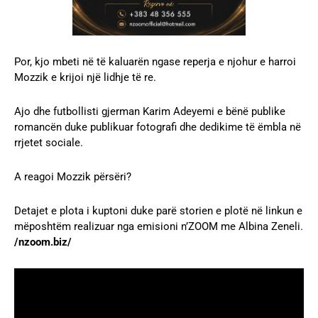
Por, kjo mbeti në të kaluarën ngase reperja e njohur e harroi
Mozzik e krijoi një lidhje të re.
Ajo dhe futbollisti gjerman Karim Adeyemi e bënë publike
romancën duke publikuar fotografi dhe dedikime të ëmbla në
rrjetet sociale.
A reagoi Mozzik përsëri?
Detajet e plota i kuptoni duke parë storien e plotë në linkun e
mëposhtëm realizuar nga emisioni n’ZOOM me Albina Zeneli.
/nzoom.biz/