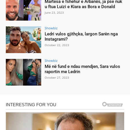
Martesa e fshehur e Arbanës, ja pse nuk
u ftua Luizi e Kiara as Bora e Donald
June 23, 2023
Showbiz
Ledri vulos gjithçka, largon Sarën nga
Instagrami?
October 22, 2023
Showbiz
Më në fund e ndau mendjen, Sara vulos
raportin me Ledrin
October 27, 2023