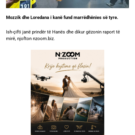
Mozzik dhe Loredana i kanë fund marrëdhënies së tyre.
Ish-çifti janë prindër të Hanës dhe dikur gëzonin raport të
mirë, njofton nzoom.biz.