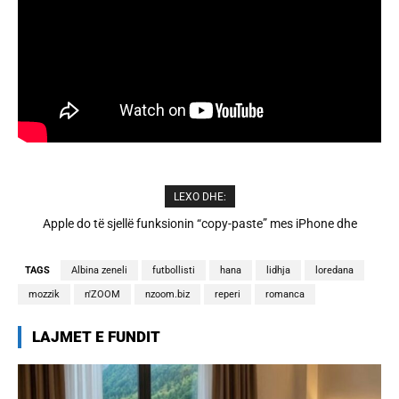
LEXO DHE:
Cristiano Ronaldo dhe Georgina martohen këtë të shtunë,
zbulohen detajet
TAGS
Albina zeneli
futbollisti
hana
lidhja
loredana
mozzik
n'ZOOM
nzoom.biz
reperi
romanca
LAJMET E FUNDIT