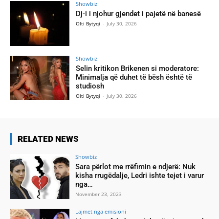
Showbiz
Dj-i i njohur gjendet i pajetë në banesë
Olti Bytyqi
-
July 30, 2026
Showbiz
Selin kritikon Brikenen si moderatore:
Minimalja që duhet të bësh është të
studiosh
Olti Bytyqi
-
July 30, 2026
RELATED NEWS
Showbiz
Sara përlot me rrëfimin e ndjerë: Nuk
kisha rrugëdalje, Ledri ishte tejet i varur
nga…
November 23, 2023
Lajmet nga emisioni