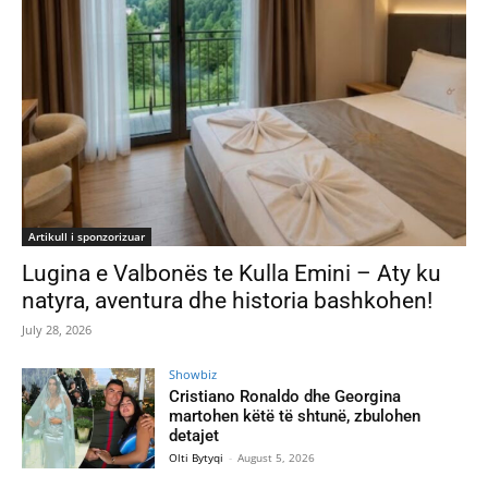
Artikull i sponzorizuar
Lugina e Valbonës te Kulla Emini – Aty ku
natyra, aventura dhe historia bashkohen!
July 28, 2026
Showbiz
Cristiano Ronaldo dhe Georgina
martohen këtë të shtunë, zbulohen
detajet
Olti Bytyqi
-
August 5, 2026