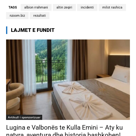
TAGS
albion rrahmani
altin zeqiri
incidenti
milot rashica
nzoom.biz
rezultati
LAJMET E FUNDIT
Artikull i sponzorizuar
Lugina e Valbonës te Kulla Emini – Aty ku
natyra, aventura dhe historia bashkohen!