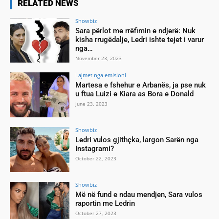
RELATED NEWS
Showbiz
Sara përlot me rrëfimin e ndjerë: Nuk
kisha rrugëdalje, Ledri ishte tejet i varur
nga…
November 23, 2023
Lajmet nga emisioni
Martesa e fshehur e Arbanës, ja pse nuk
u ftua Luizi e Kiara as Bora e Donald
June 23, 2023
Showbiz
Ledri vulos gjithçka, largon Sarën nga
Instagrami?
October 22, 2023
Showbiz
Më në fund e ndau mendjen, Sara vulos
raportin me Ledrin
October 27, 2023