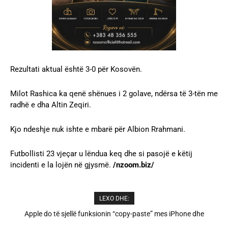
Rezultati aktual është 3-0 për Kosovën.
Milot Rashica ka qenë shënues i 2 golave, ndërsa të 3-tën me
radhë e dha Altin Zeqiri.
Kjo ndeshje nuk ishte e mbarë për Albion Rrahmani.
Futbollisti 23 vjeçar u lëndua keq dhe si pasojë e këtij
incidenti e la lojën në gjysmë.
/nzoom.biz/
LEXO DHE:
Apple do të sjellë funksionin “copy-paste” mes iPhone dhe
Cristiano Ronaldo dhe Georgina martohen këtë të shtunë,
zbulohen detajet
Windows