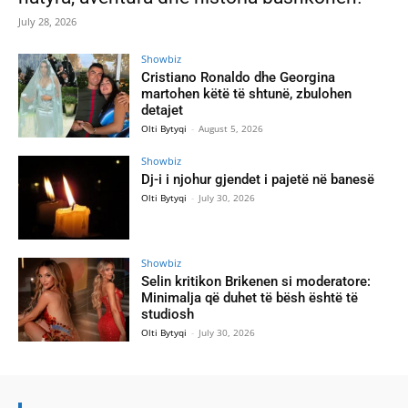
July 28, 2026
Showbiz
Cristiano Ronaldo dhe Georgina
martohen këtë të shtunë, zbulohen
detajet
Olti Bytyqi
-
August 5, 2026
Showbiz
Dj-i i njohur gjendet i pajetë në banesë
Olti Bytyqi
-
July 30, 2026
Showbiz
Selin kritikon Brikenen si moderatore:
Minimalja që duhet të bësh është të
studiosh
Olti Bytyqi
-
July 30, 2026