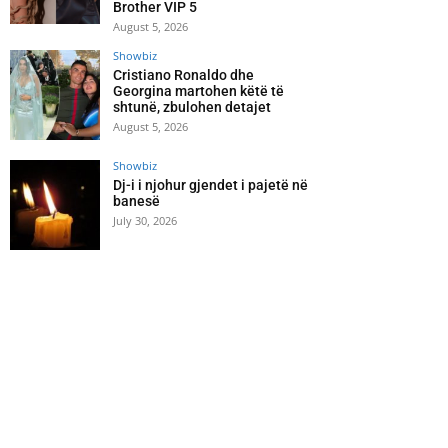
Brother VIP 5
August 5, 2026
Showbiz
Cristiano Ronaldo dhe
Georgina martohen këtë të
shtunë, zbulohen detajet
August 5, 2026
Showbiz
Dj-i i njohur gjendet i pajetë në
banesë
July 30, 2026