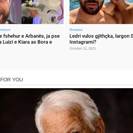
misioni
Showbiz
e fshehur e Arbanës, ja pse
Ledri vulos gjithçka, largon
a Luizi e Kiara as Bora e
Instagrami?
October 22, 2023