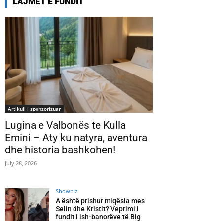
LAJMET E FUNDIT
Artikull i sponzorizuar
Lugina e Valbonës te Kulla
Emini – Aty ku natyra, aventura
dhe historia bashkohen!
July 28, 2026
Showbiz
A është prishur miqësia mes
Selin dhe Kristit? Veprimi i
fundit i ish-banorëve të Big