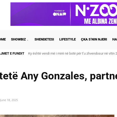
OME
SHOWBIZ
SHENDETESI
LIFESTYLE
ÇKA S’NIN NJERI
HA
AJMET E FUNDIT
Ky është vendi më i mirë në botë për t’u zhvendosur në vitin 202
A është prishur miqësia mes Selin dhe Kristit? Veprimi i fund
tetë Any Gonzales, partn
June 18, 2025