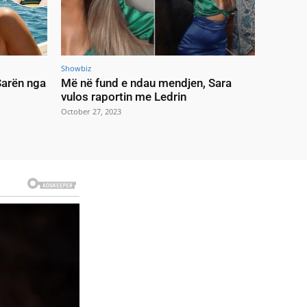
Showbiz
 Sarën nga
Më në fund e ndau mendjen, Sara
vulos raportin me Ledrin
October 27, 2023