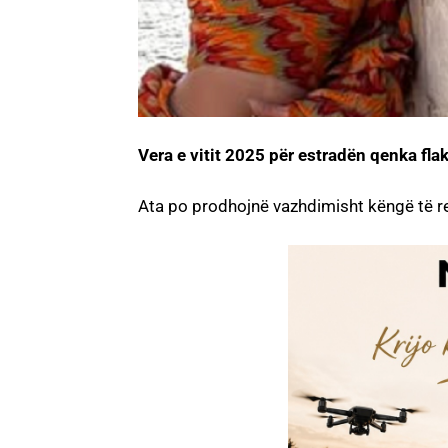
Vera e vitit 2025 për estradën qenka flak
Ata po prodhojnë vazhdimisht këngë të re