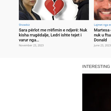
Showbiz
Lajmet nga e
Sara përlot me rrëfimin e ndjerë: Nuk
Martesa 
kisha rrugëdalje, Ledri ishte tejet i
nuk u ftu
varur nga…
Donald
November 23, 2023
June 23, 2023