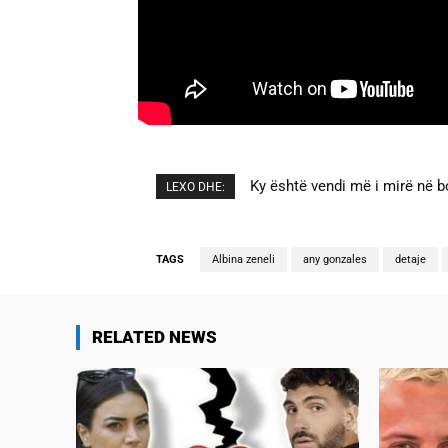
Ky është vendi më i mirë në botë
A është prishur miqësia mes Se
LEXO DHE:
banorëve të Big Brother VIP 
TAGS
Albina zeneli
any gonzales
detaje
RELATED NEWS