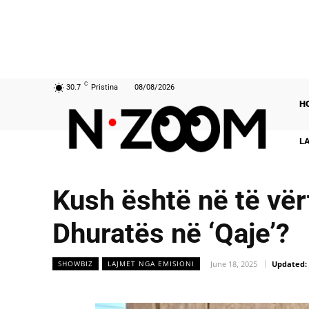
C
30.7
Pristina
08/08/2026
H
L
Kush është në të vër
Dhuratës në ‘Qaje’?
June 18, 2025
Updated:
SHOWBIZ
LAJMET NGA EMISIONI