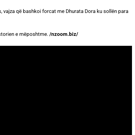
, vajza që bashkoi forcat me Dhurata Dora ku sollën para
 storien e mëposhtme.
/nzoom.biz/