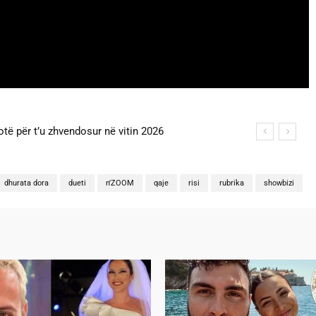
 për t’u zhvendosur në vitin 2026
lin dhe Kristit? Veprimi i fundit i ish-
5
dhurata dora
dueti
n'ZOOM
qaje
risi
rubrika
showbizi