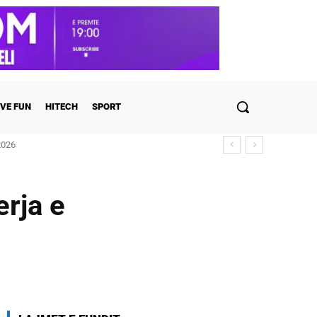
VE FUN
HITECH
SPORT
6
it i ish-banorëve të Big Brother VIP 5
erja e