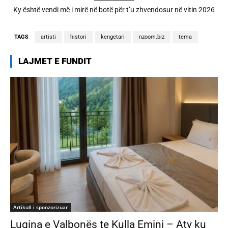
A është prishur miqësia mes Selin dhe Kristit? Veprimi i fundit i ish-
banorëve të Big Brother VIP 5
TAGS
artisti
histori
kengetari
nzoom.biz
tema
LAJMET E FUNDIT
Artikull i sponzorizuar
Lugina e Valbonës te Kulla Emini – Aty ku