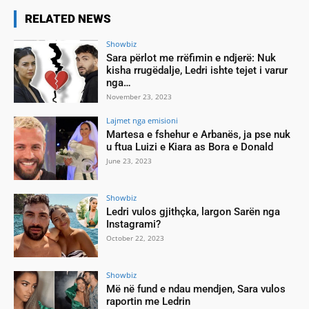
RELATED NEWS
Showbiz
Sara përlot me rrëfimin e ndjerë: Nuk
kisha rrugëdalje, Ledri ishte tejet i varur
nga…
November 23, 2023
Lajmet nga emisioni
Martesa e fshehur e Arbanës, ja pse nuk
u ftua Luizi e Kiara as Bora e Donald
June 23, 2023
Showbiz
Ledri vulos gjithçka, largon Sarën nga
Instagrami?
October 22, 2023
Showbiz
Më në fund e ndau mendjen, Sara vulos
raportin me Ledrin