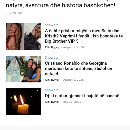
natyra, aventura dhe historia bashkohen!
July 28, 2026
Showbiz
A është prishur miqësia mes Selin dhe
Kristit? Veprimi i fundit i ish-banorëve të
Big Brother VIP 5
Olti Bytyqi
-
August 5, 2026
Showbiz
Cristiano Ronaldo dhe Georgina
martohen këtë të shtunë, zbulohen
detajet
Olti Bytyqi
-
August 5, 2026
Showbiz
Dj-i i njohur gjendet i pajetë në banesë
Olti Bytyqi
-
July 30, 2026