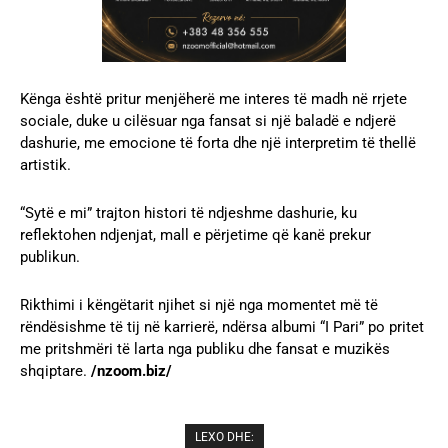
Kënga është pritur menjëherë me interes të madh në rrjete
sociale, duke u cilësuar nga fansat si një baladë e ndjerë
dashurie, me emocione të forta dhe një interpretim të thellë
artistik.
“Sytë e mi” trajton histori të ndjeshme dashurie, ku
reflektohen ndjenjat, mall e përjetime që kanë prekur
publikun.
Rikthimi i këngëtarit njihet si një nga momentet më të
rëndësishme të tij në karrierë, ndërsa albumi “I Pari” po pritet
me pritshmëri të larta nga publiku dhe fansat e muzikës
shqiptare.
/nzoom.biz/
LEXO DHE: