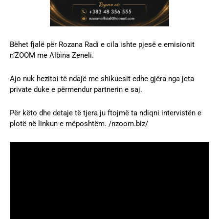
Bëhet fjalë për Rozana Radi e cila ishte pjesë e emisionit
n’ZOOM me Albina Zeneli.
Ajo nuk hezitoi të ndajë me shikuesit edhe gjëra nga jeta
private duke e përmendur partnerin e saj.
Për këto dhe detaje të tjera ju ftojmë ta ndiqni intervistën e
plotë në linkun e mëposhtëm. /nzoom.biz/