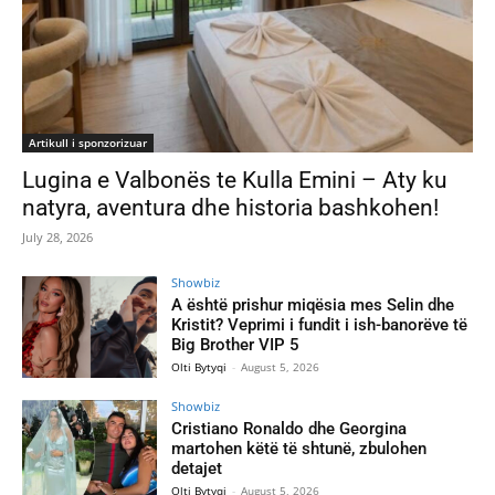
Artikull i sponzorizuar
Lugina e Valbonës te Kulla Emini – Aty ku
natyra, aventura dhe historia bashkohen!
July 28, 2026
Showbiz
A është prishur miqësia mes Selin dhe
Kristit? Veprimi i fundit i ish-banorëve të
Big Brother VIP 5
Olti Bytyqi
-
August 5, 2026
Showbiz
Cristiano Ronaldo dhe Georgina
martohen këtë të shtunë, zbulohen
detajet
Olti Bytyqi
-
August 5, 2026