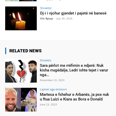
Showbiz
Dj-i i njohur gjendet i pajetë në banesë
Olti Bytyqi
-
July 30, 2026
RELATED NEWS
Showbiz
Sara përlot me rrëfimin e ndjerë: Nuk
kisha rrugëdalje, Ledri ishte tejet i varur
nga…
November 23, 2023
Lajmet nga emisioni
Martesa e fshehur e Arbanës, ja pse nuk
u ftua Luizi e Kiara as Bora e Donald
June 23, 2023