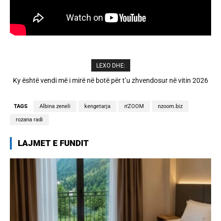
LEXO DHE:
A është prishur miqësia mes Selin dhe Kristit? Veprimi i fundit i ish-
banorëve të Big Brother VIP 5
TAGS
Albina zeneli
kengetarja
n'ZOOM
nzoom.biz
rozana radi
LAJMET E FUNDIT