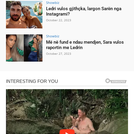
Showbiz
Ledri vulos gjithçka, largon Sarën nga
Instagrami?
October 22, 2023
Showbiz
Më në fund e ndau mendjen, Sara vulos
raportin me Ledrin
October 27, 2023