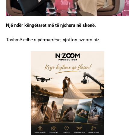
Një ndër këngëtaret më të njohura në skenë.
Tashmë edhe sipërmarrëse, njofton nzoom.biz.