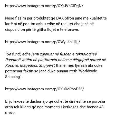
https://www.instagram.com/p/CXtJVnOIPqN/
Nëse flasim për produktet që DAX ofron janë me kualitet të
lartë si në postim ashtu edhe në realitet dhe janë në
dispozicion për të gjitha llojet e telefonave.
https://www.instagram.com/p/CWyL4hLIIj_/
“Së fundi, edhe jemi zgjeruar në fushen e teknologjisë.
Punojmë vetëm në platformën online e dërgojmë porosi në
Kosovë, Maqedoni, Shqipëri”,
thanë mes tjerash ata duke
potencuar faktin se janë duke punuar rreth ‘Worldwide
Shipping’.
https://www.instagram.com/p/CXuDdRboP56/
E, ju lexues të dashur ajo që duhet të dini është se porosia
arrin tek klienti që nga momenti i kerkesës dhe brenda 48
oreve.