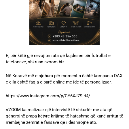
E, për këtë gjë nevojiten ata që kujdesen për fotrollat e
telefonave, shkruan nzoom.biz.
Në Kosovë më e njohura për momentin është kompania DAX
e cila është faqja e parë online me ide të personalizuar.
https://www.instagram.com/p/CY6XJ7SIri4/
n’ZOOM ka realizuar një intervistë të shkurtër me ata që
qëndrojnë prapa këtyre krijime të hatashme që kanë arritur të
rrëmbejnë zemrat e fansave që i dëshirojnë ato.