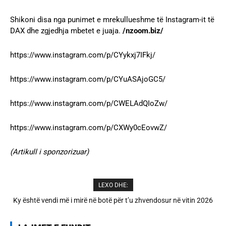
Shikoni disa nga punimet e mrekullueshme të Instagram-it të
DAX dhe zgjedhja mbetet e juaja.
/nzoom.biz/
https://www.instagram.com/p/CYykxj7IFkj/
https://www.instagram.com/p/CYuASAjoGC5/
https://www.instagram.com/p/CWELAdQIoZw/
https://www.instagram.com/p/CXWy0cEovwZ/
(Artikull i sponzorizuar)
LEXO DHE:
A është prishur miqësia mes Selin dhe Kristit? Veprimi i fundit i ish-
banorëve të Big Brother VIP 5