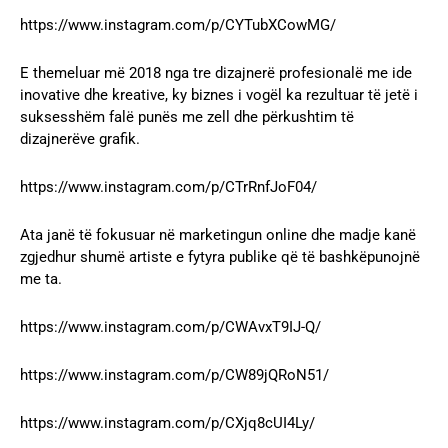
https://www.instagram.com/p/CYTubXCowMG/
E themeluar më 2018 nga tre dizajnerë profesionalë me ide
inovative dhe kreative, ky biznes i vogël ka rezultuar të jetë i
suksesshëm falë punës me zell dhe përkushtim të
dizajnerëve grafik.
https://www.instagram.com/p/CTrRnfJoF04/
Ata janë të fokusuar në marketingun online dhe madje kanë
zgjedhur shumë artiste e fytyra publike që të bashkëpunojnë
me ta.
https://www.instagram.com/p/CWAvxT9IJ-Q/
https://www.instagram.com/p/CW89jQRoN51/
https://www.instagram.com/p/CXjq8cUI4Ly/