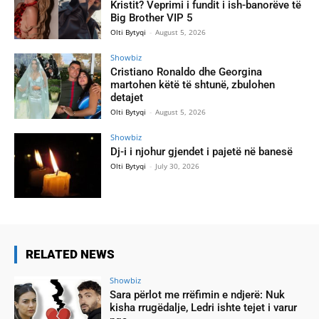
Kristit? Veprimi i fundit i ish-banorëve të
Big Brother VIP 5
Olti Bytyqi
-
August 5, 2026
Showbiz
Cristiano Ronaldo dhe Georgina
martohen këtë të shtunë, zbulohen
detajet
Olti Bytyqi
-
August 5, 2026
Showbiz
Dj-i i njohur gjendet i pajetë në banesë
Olti Bytyqi
-
July 30, 2026
RELATED NEWS
Showbiz
Sara përlot me rrëfimin e ndjerë: Nuk
kisha rrugëdalje, Ledri ishte tejet i varur