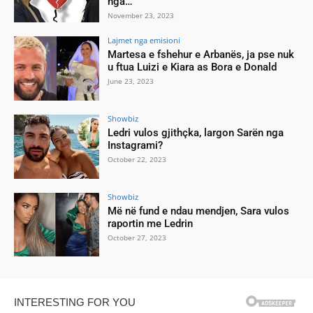
nga…
November 23, 2023
Lajmet nga emisioni
Martesa e fshehur e Arbanës, ja pse nuk
u ftua Luizi e Kiara as Bora e Donald
June 23, 2023
Showbiz
Ledri vulos gjithçka, largon Sarën nga
Instagrami?
October 22, 2023
Showbiz
Më në fund e ndau mendjen, Sara vulos
raportin me Ledrin
October 27, 2023