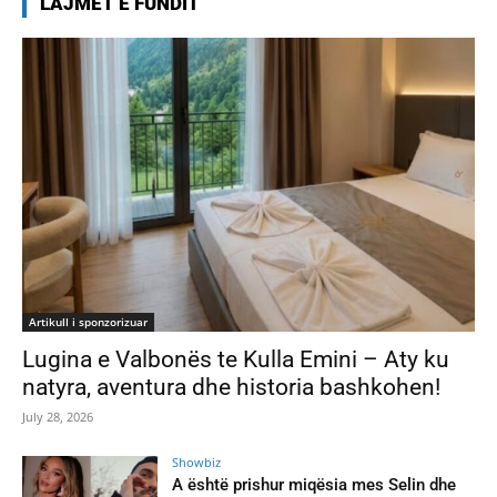
LAJMET E FUNDIT
Artikull i sponzorizuar
Lugina e Valbonës te Kulla Emini – Aty ku
natyra, aventura dhe historia bashkohen!
July 28, 2026
Showbiz
A është prishur miqësia mes Selin dhe