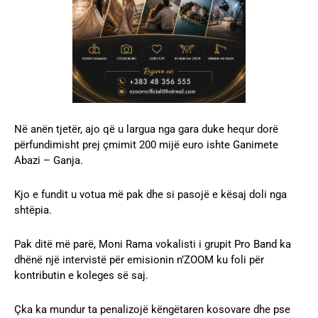
Në anën tjetër, ajo që u largua nga gara duke hequr dorë
përfundimisht prej çmimit 200 mijë euro ishte Ganimete
Abazi – Ganja.
Kjo e fundit u votua më pak dhe si pasojë e kësaj doli nga
shtëpia.
Pak ditë më parë, Moni Rama vokalisti i grupit Pro Band ka
dhënë një intervistë për emisionin n’ZOOM ku foli për
kontributin e koleges së saj.
Çka ka mundur ta penalizojë këngëtaren kosovare dhe pse