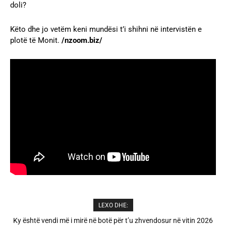
doli?
Këto dhe jo vetëm keni mundësi t’i shihni në intervistën e
plotë të Monit.
/nzoom.biz/
LEXO DHE:
A është prishur miqësia mes Selin dhe Kristit? Veprimi i fundit i ish-