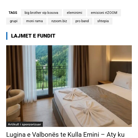
banorëve të Big Brother VIP 5
TAGS
big brother vip kosova
eleminimi
emisioni n'ZOOM
grupi
moni rama
nzoom.biz
pro band
shtepia
LAJMET E FUNDIT
Artikull i sponzorizuar
Lugina e Valbonës te Kulla Emini – Aty ku