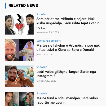
RELATED NEWS
Showbiz
Sara përlot me rrëfimin e ndjerë: Nuk
kisha rrugëdalje, Ledri ishte tejet i varur
nga…
November 23, 2023
Lajmet nga emisioni
Martesa e fshehur e Arbanës, ja pse nuk
u ftua Luizi e Kiara as Bora e Donald
June 23, 2023
Showbiz
Ledri vulos gjithçka, largon Sarën nga
Instagrami?
October 22, 2023
Showbiz
Më në fund e ndau mendjen, Sara vulos
raportin me Ledrin