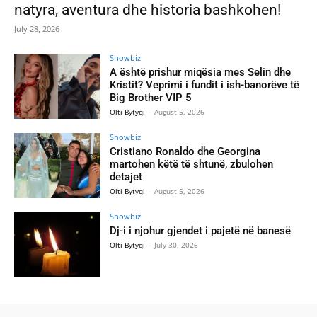
natyra, aventura dhe historia bashkohen!
July 28, 2026
Showbiz
A është prishur miqësia mes Selin dhe
Kristit? Veprimi i fundit i ish-banorëve të
Big Brother VIP 5
Olti Bytyqi
-
August 5, 2026
Showbiz
Cristiano Ronaldo dhe Georgina
martohen këtë të shtunë, zbulohen
detajet
Olti Bytyqi
-
August 5, 2026
Showbiz
Dj-i i njohur gjendet i pajetë në banesë
Olti Bytyqi
-
July 30, 2026