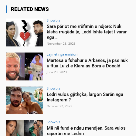
RELATED NEWS
Showbiz
Sara përlot me rrëfimin e ndjerë: Nuk
kisha rrugëdalje, Ledri ishte tejet i varur
nga…
November 23, 2023
Lajmet nga emisioni
Martesa e fshehur e Arbanës, ja pse nuk
u ftua Luizi e Kiara as Bora e Donald
June 23, 2023
Showbiz
Ledri vulos gjithçka, largon Sarën nga
Instagrami?
October 22, 2023
Showbiz
Më në fund e ndau mendjen, Sara vulos
raportin me Ledrin