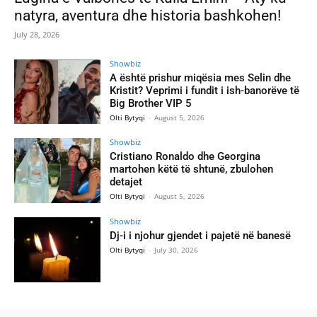
natyra, aventura dhe historia bashkohen!
July 28, 2026
Showbiz
A është prishur miqësia mes Selin dhe
Kristit? Veprimi i fundit i ish-banorëve të
Big Brother VIP 5
Olti Bytyqi
-
August 5, 2026
Showbiz
Cristiano Ronaldo dhe Georgina
martohen këtë të shtunë, zbulohen
detajet
Olti Bytyqi
-
August 5, 2026
Showbiz
Dj-i i njohur gjendet i pajetë në banesë
Olti Bytyqi
-
July 30, 2026