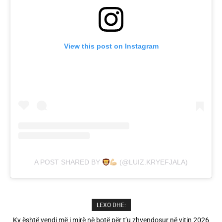
View this post on Instagram
A POST SHARED BY
(@LUIZ.KRYEFJALA)
LEXO DHE:
A është prishur miqësia mes Selin dhe Kristit? Veprimi i fundit i ish-