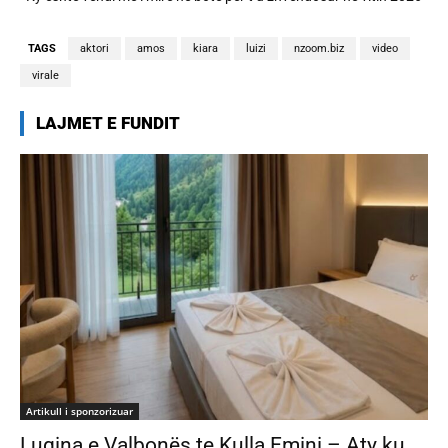
banorëve të Big Brother VIP 5
TAGS
aktori
amos
kiara
luizi
nzoom.biz
video
virale
LAJMET E FUNDIT
Artikull i sponzorizuar
Lugina e Valbonës te Kulla Emini – Aty ku