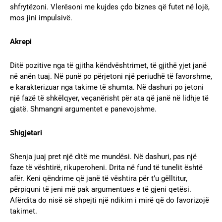
shfrytëzoni. Vlerësoni me kujdes çdo biznes që futet në lojë,
mos jini impulsivë.
Akrepi
Ditë pozitive nga të gjitha këndvështrimet, të gjithë yjet janë
në anën tuaj. Në punë po përjetoni një periudhë të favorshme,
e karakterizuar nga takime të shumta. Në dashuri po jetoni
një fazë të shkëlqyer, veçanërisht për ata që janë në lidhje të
gjatë. Shmangni argumentet e panevojshme.
Shigjetari
Shenja juaj pret një ditë me mundësi. Në dashuri, pas një
faze të vështirë, rikuperoheni. Drita në fund të tunelit është
afër. Keni qëndrime që janë të vështira për t’u gëlltitur,
përpiquni të jeni më pak argumentues e të gjeni qetësi.
Afërdita do nisë së shpejti një ndikim i mirë që do favorizojë
takimet.