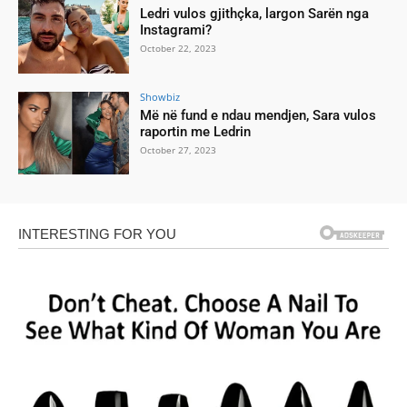
Ledri vulos gjithçka, largon Sarën nga
Instagrami?
October 22, 2023
Showbiz
Më në fund e ndau mendjen, Sara vulos
raportin me Ledrin
October 27, 2023