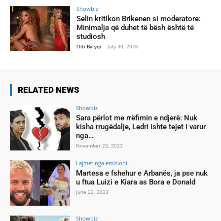
Showbiz
Selin kritikon Brikenen si moderatore:
Minimalja që duhet të bësh është të
studiosh
Olti Bytyqi
-
July 30, 2026
RELATED NEWS
Showbiz
Sara përlot me rrëfimin e ndjerë: Nuk
kisha rrugëdalje, Ledri ishte tejet i varur
nga…
November 23, 2023
Lajmet nga emisioni
Martesa e fshehur e Arbanës, ja pse nuk
u ftua Luizi e Kiara as Bora e Donald
June 23, 2023
Showbiz