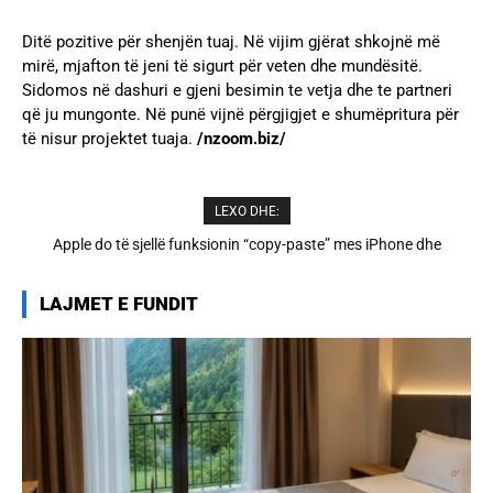
Ditë pozitive për shenjën tuaj. Në vijim gjërat shkojnë më
mirë, mjafton të jeni të sigurt për veten dhe mundësitë.
Sidomos në dashuri e gjeni besimin te vetja dhe te partneri
që ju mungonte. Në punë vijnë përgjigjet e shumëpritura për
të nisur projektet tuaja.
/nzoom.biz/
LEXO DHE:
Cristiano Ronaldo dhe Georgina martohen këtë të shtunë,
zbulohen detajet
LAJMET E FUNDIT