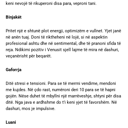
keni nevojë të rikuperoni disa para, veproni tani.
Binjakët
Pritet një e shtunë plot energji, optimizëm e vullnet. Yjet janë
në anën tuaj. Doni të riktheheni në lojë, si në aspektin
profesional ashtu dhe në sentimental, dhe të pranoni sfida të
reja. Ndikimi pozitiv i Venusit sjell lajme të mira në dashuri,
veçanërisht për beqarët.
Gaforrja
Ditë stresi e tensioni. Para se të merrni vendime, mendoni
me kujdes. Në çdo rast, numëroni deri 10 para se të hapni
gojën. Nëse duhet të mbyllni një marrëveshje, shtyni për disa
ditë. Nga java e ardhshme do t’i keni yjet të favorshëm. Në
dashuri, mos je impulsive.
Luani