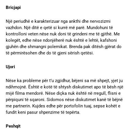
Bricjapi
Një periudhë e karakterizuar nga ankthi dhe nervozizmi
vazhdon. Një ditë e qetë si kurrë më parë. Mundohuni të
kontrolloni veten nëse nuk doni të grindeni me të gjithë. Me
kolegët, edhe nëse ndonjëherë nuk është e lehtë, kafshoni
gjuhën dhe shmangni polemikat. Brenda pak ditësh gjërat do
të përmirësohen dhe do të gjeni sërish qetësi.
Ujori
Nëse ka probleme për t’u zgjidhur, bëjeni sa më shpejt, yjet ju
ndihmojnë. Është e kotë të shtysh diskutimet apo të bësh një
mijë filma mendorë. Nëse diçka nuk është në rregull, flisni e
përpiquni të sqaroni. Sidomos nëse diskutimet kanë të bëjnë
me partnerin. Kujdes edhe për portofolin tuaj, sepse kohët e
fundit keni pasur shpenzime të tepërta.
Peshqit