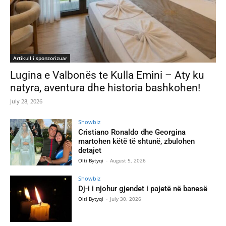
Artikull i sponzorizuar
Lugina e Valbonës te Kulla Emini – Aty ku
natyra, aventura dhe historia bashkohen!
July 28, 2026
Showbiz
Cristiano Ronaldo dhe Georgina
martohen këtë të shtunë, zbulohen
detajet
Olti Bytyqi
-
August 5, 2026
Showbiz
Dj-i i njohur gjendet i pajetë në banesë
Olti Bytyqi
-
July 30, 2026