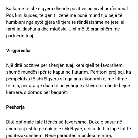
Ka lajme të shkëlqyera dhe ide pozitive në nivel profesional.
Por, kini kujdes, të qenit i zënë me punë mund t’ju bëjë të
humbisni nga sytë gjëra të tjera të rëndësishme në jetë, si
familja, dashuria dhe miqësia. Jini më të pranishëm me
partnerin tuaj.
Virgjëresha
Një ditë pozitive për shenjën tuaj, keni qiell të favorshëm,
shumë mundësi për të kapur në fluturim. Përfitoni prej saj, ka
perspektiva të shkëlqyera si nga ana ekonomike, me fitime
të reja, për ata që duan të ndryshojnë aktivitetet dhe të bëjnë
karrierë, sidomos për beqarët.
Peshorja
Ditë optimale falë Hënës së favorshme. Duke e pasur në
anën tuaj është pikënisje e shkëlqyer, e cila do t’ju japë fat të
jashtëzakonshëm. Nëse paraqiten mundësi të mira,