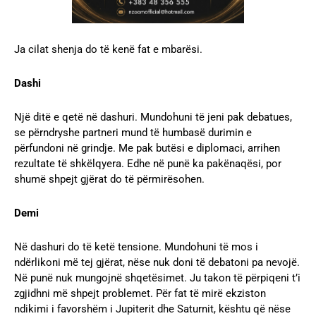
Ja cilat shenja do të kenë fat e mbarësi.
Dashi
Një ditë e qetë në dashuri. Mundohuni të jeni pak debatues,
se përndryshe partneri mund të humbasë durimin e
përfundoni në grindje. Me pak butësi e diplomaci, arrihen
rezultate të shkëlqyera. Edhe në punë ka pakënaqësi, por
shumë shpejt gjërat do të përmirësohen.
Demi
Në dashuri do të ketë tensione. Mundohuni të mos i
ndërlikoni më tej gjërat, nëse nuk doni të debatoni pa nevojë.
Në punë nuk mungojnë shqetësimet. Ju takon të përpiqeni t’i
zgjidhni më shpejt problemet. Për fat të mirë ekziston
ndikimi i favorshëm i Jupiterit dhe Saturnit, kështu që nëse