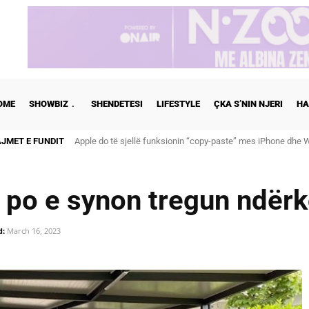
OME
SHOWBIZ
SHENDETESI
LIFESTYLE
ÇKA S’NIN NJERI
HA
AJMET E FUNDIT
Apple do të sjellë funksionin “copy-paste” mes iPhone dhe Wi
Cristiano Ronaldo dhe Georgina martohen këtë të shtunë, zb
mit po e synon tregun ndë
d:
March 16, 2023