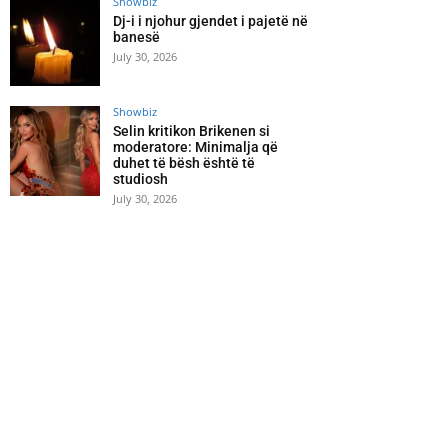
Showbiz
Dj-i i njohur gjendet i pajetë në
banesë
July 30, 2026
Showbiz
Selin kritikon Brikenen si
moderatore: Minimalja që
duhet të bësh është të
studiosh
July 30, 2026