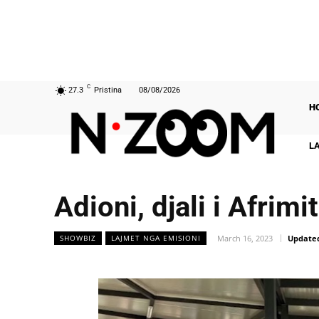
C
27.3
Pristina
08/08/2026
H
L
Adioni, djali i Afri
March 16, 2023
Update
SHOWBIZ
LAJMET NGA EMISIONI