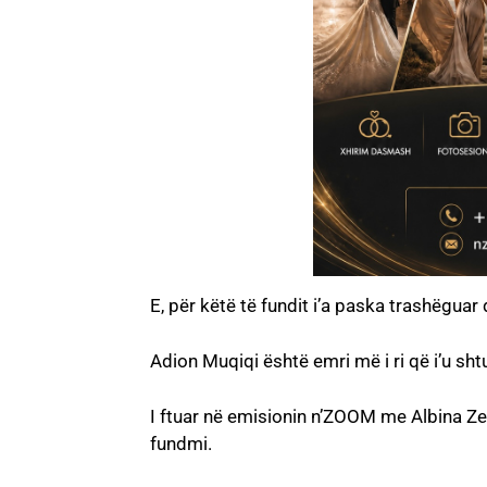
E, për këtë të fundit i’a paska trashëguar dja
Adion Muqiqi është emri më i ri që i’u sht
I ftuar në emisionin n’ZOOM me Albina Zene
fundmi.