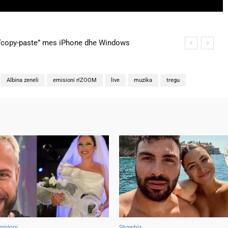
copy-paste” mes iPhone dhe Windows
na martohen këtë të shtunë, zbulohen detajet
Albina zeneli
emisioni n'ZOOM
live
muzika
tregu
misioni
Showbiz