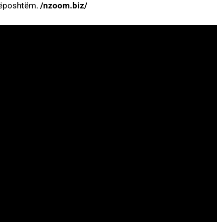
 mëposhtëm.
/nzoom.biz/