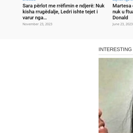
Sara përlot me rrëfimin e ndjerë: Nuk
Martesa 
kisha rrugëdalje, Ledri ishte tejet i
nuk u ftu
varur nga…
Donald
November 23, 2023
June 23, 2023