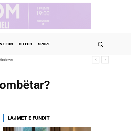
VE FUN
HITECH
SPORT
ndows
ulohen detajet
rkombëtar?
LAJMET E FUNDIT