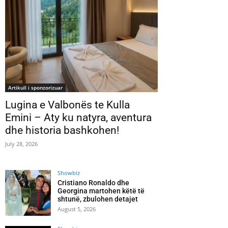
Artikull i sponzorizuar
Lugina e Valbonës te Kulla
Emini – Aty ku natyra, aventura
dhe historia bashkohen!
July 28, 2026
Showbiz
Cristiano Ronaldo dhe
Georgina martohen këtë të
shtunë, zbulohen detajet
August 5, 2026