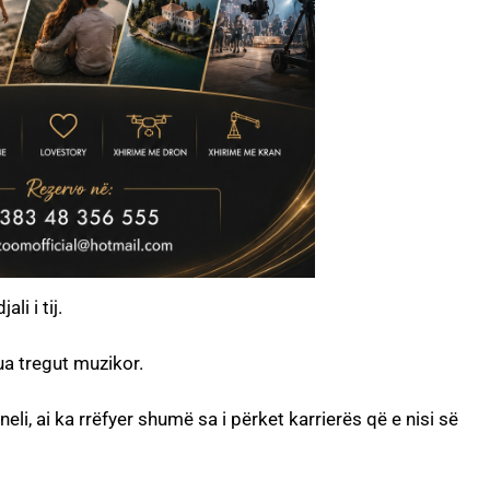
li i tij.
ua tregut muzikor.
li, ai ka rrëfyer shumë sa i përket karrierës që e nisi së