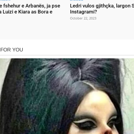
e fshehur e Arbanës, ja pse
Ledri vulos gjithçka, largon
a Luizi e Kiara as Bora e
Instagrami?
October 22, 2023