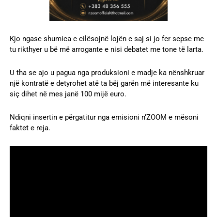
Kjo ngase shumica e cilësojnë lojën e saj si jo fer sepse me
tu rikthyer u bë më arrogante e nisi debatet me tone të larta.
U tha se ajo u pagua nga produksioni e madje ka nënshkruar
një kontratë e detyrohet atë ta bëj garën më interesante ku
siç dihet në mes janë 100 mijë euro.
Ndiqni insertin e përgatitur nga emisioni n’ZOOM e mësoni
faktet e reja.