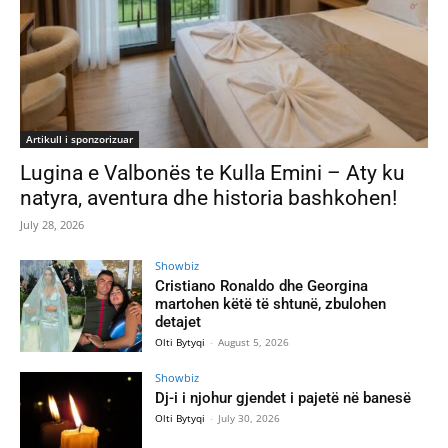
Artikull i sponzorizuar
Lugina e Valbonës te Kulla Emini – Aty ku
natyra, aventura dhe historia bashkohen!
July 28, 2026
Showbiz
Cristiano Ronaldo dhe Georgina
martohen këtë të shtunë, zbulohen
detajet
Olti Bytyqi
-
August 5, 2026
Showbiz
Dj-i i njohur gjendet i pajetë në banesë
Olti Bytyqi
-
July 30, 2026