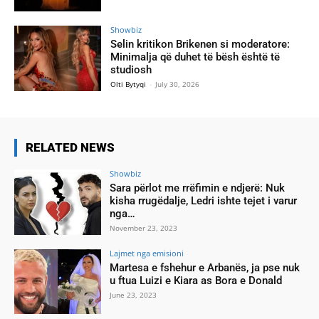
Showbiz
Selin kritikon Brikenen si moderatore:
Minimalja që duhet të bësh është të
studiosh
Olti Bytyqi
-
July 30, 2026
RELATED NEWS
Showbiz
Sara përlot me rrëfimin e ndjerë: Nuk
kisha rrugëdalje, Ledri ishte tejet i varur
nga…
November 23, 2023
Lajmet nga emisioni
Martesa e fshehur e Arbanës, ja pse nuk
u ftua Luizi e Kiara as Bora e Donald
June 23, 2023