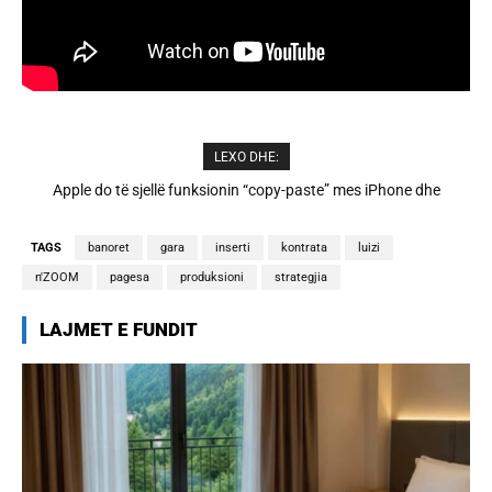
LEXO DHE:
Cristiano Ronaldo dhe Georgina martohen këtë të shtunë,
zbulohen detajet
TAGS
banoret
gara
inserti
kontrata
luizi
n'ZOOM
pagesa
produksioni
strategjia
LAJMET E FUNDIT