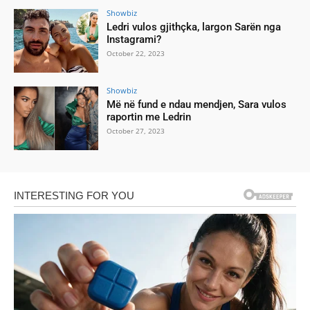
Showbiz
Ledri vulos gjithçka, largon Sarën nga
Instagrami?
October 22, 2023
Showbiz
Më në fund e ndau mendjen, Sara vulos
raportin me Ledrin
October 27, 2023