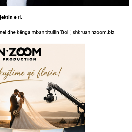
ektin e ri.
el dhe kënga mban titullin ‘Boll’, shkruan nzoom.biz.