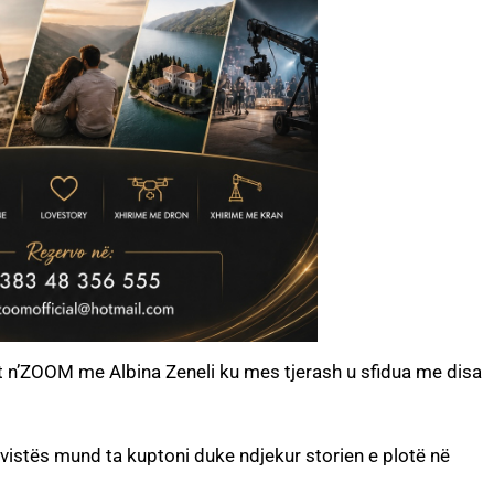
it n’ZOOM me Albina Zeneli ku mes tjerash u sfidua me disa
tervistës mund ta kuptoni duke ndjekur storien e plotë në