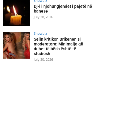
Showbiz
Dj-i i njohur gjendet i pajetë në
banesë
July 30, 2026
Showbiz
Selin kritikon Brikenen si
moderatore: Minimalja që
duhet të bësh është të
studiosh
July 30, 2026