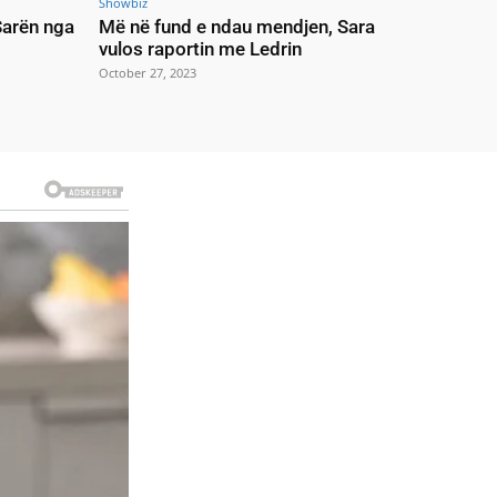
Showbiz
 Sarën nga
Më në fund e ndau mendjen, Sara
vulos raportin me Ledrin
October 27, 2023