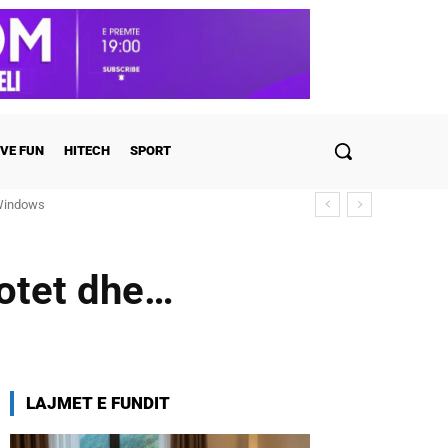
VE FUN
HITECH
SPORT
ndows
ulohen detajet
lotet dhe…
LAJMET E FUNDIT