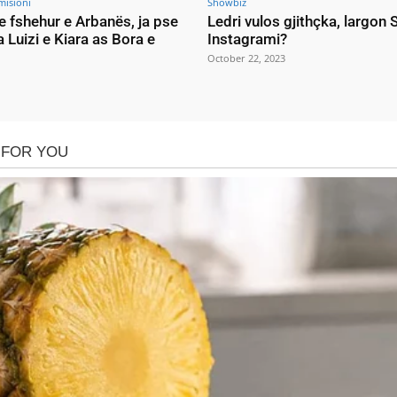
misioni
Showbiz
e fshehur e Arbanës, ja pse
Ledri vulos gjithçka, largon
a Luizi e Kiara as Bora e
Instagrami?
October 22, 2023