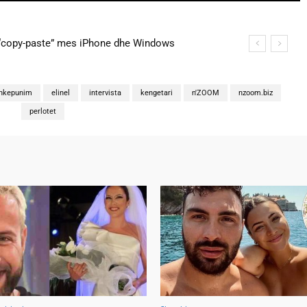
copy-paste” mes iPhone dhe Windows
na martohen këtë të shtunë, zbulohen detajet
hkepunim
elinel
intervista
kengetari
n'ZOOM
nzoom.biz
perlotet