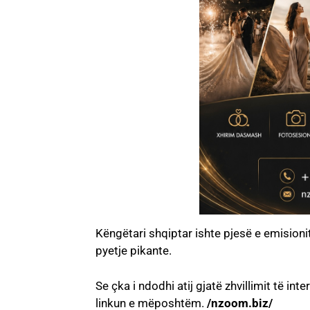
Këngëtari shqiptar ishte pjesë e emision
pyetje pikante.
Se çka i ndodhi atij gjatë zhvillimit të in
linkun e mëposhtëm.
/nzoom.biz/