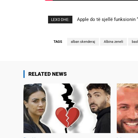
Apple do të sjellë funksionin “
Cristiano Ronaldo dhe Georgi
LEXO DHE:
TAGS
alban skenderaj
Albina zeneli
bas
RELATED NEWS