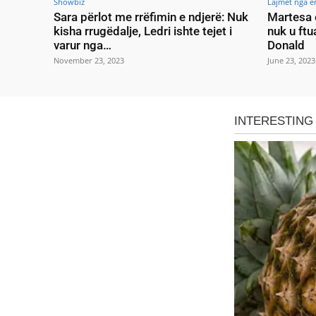
Showbiz
Lajmet nga e
Sara përlot me rrëfimin e ndjerë: Nuk
Martesa 
kisha rrugëdalje, Ledri ishte tejet i
nuk u ftu
varur nga…
Donald
November 23, 2023
June 23, 2023