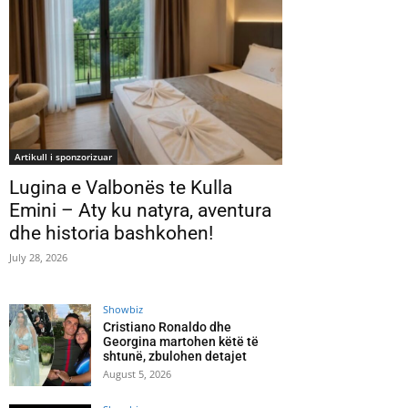
Artikull i sponzorizuar
Lugina e Valbonës te Kulla
Emini – Aty ku natyra, aventura
dhe historia bashkohen!
July 28, 2026
Showbiz
Cristiano Ronaldo dhe
Georgina martohen këtë të
shtunë, zbulohen detajet
August 5, 2026