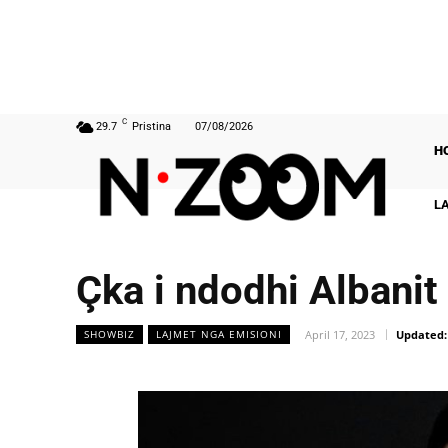
C
29.7
Pristina
07/08/2026
H
L
Çka i ndodhi Albanit
April 17, 2023
Updated:
SHOWBIZ
LAJMET NGA EMISIONI