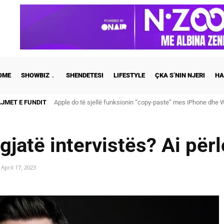
OME
SHOWBIZ
SHENDETESI
LIFESTYLE
ÇKA S’NIN NJERI
HA
AJMET E FUNDIT
Apple do të sjellë funksionin “copy-paste” mes iPhone dhe Wi
Cristiano Ronaldo dhe Georgina martohen këtë të shtunë, zb
 gjatë intervistës? Ai për
April 17, 2023