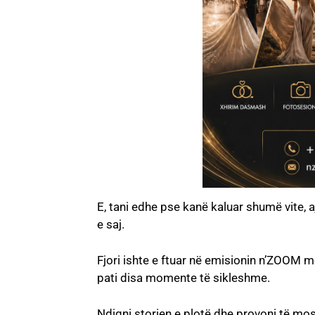
E, tani edhe pse kanë kaluar shumë vite, 
e saj.
Fjori ishte e ftuar në emisionin n’ZOOM me
pati disa momente të sikleshme.
Ndiqni storien e plotë dhe provoni të mos