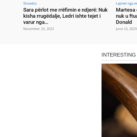
Showbiz
Lajmet nga e
Sara përlot me rrëfimin e ndjerë: Nuk
Martesa 
kisha rrugëdalje, Ledri ishte tejet i
nuk u ftu
varur nga…
Donald
November 23, 2023
June 23, 2023