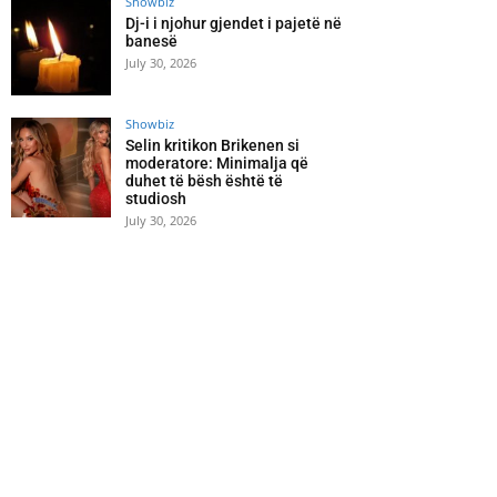
Showbiz
Dj-i i njohur gjendet i pajetë në
banesë
July 30, 2026
Showbiz
Selin kritikon Brikenen si
moderatore: Minimalja që
duhet të bësh është të
studiosh
July 30, 2026