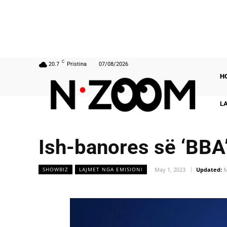
C
20.7
Pristina
07/08/2026
H
L
Ish-banores së ‘BBA’ 
May 1, 2023
Updated:
M
SHOWBIZ
LAJMET NGA EMISIONI