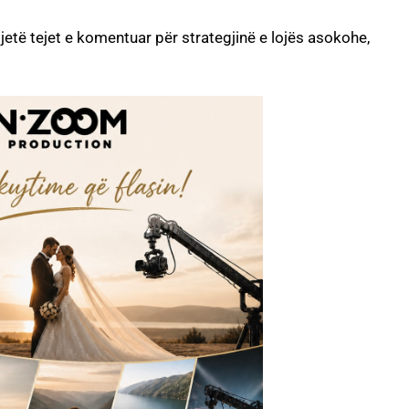
ë jetë tejet e komentuar për strategjinë e lojës asokohe,