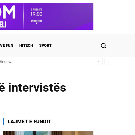
VE FUN
HITECH
SPORT
ndows
ulohen detajet
ë intervistës
LAJMET E FUNDIT