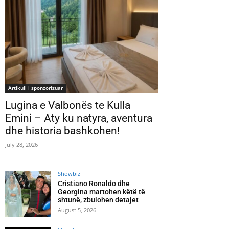
Artikull i sponzorizuar
Lugina e Valbonës te Kulla
Emini – Aty ku natyra, aventura
dhe historia bashkohen!
July 28, 2026
Showbiz
Cristiano Ronaldo dhe
Georgina martohen këtë të
shtunë, zbulohen detajet
August 5, 2026