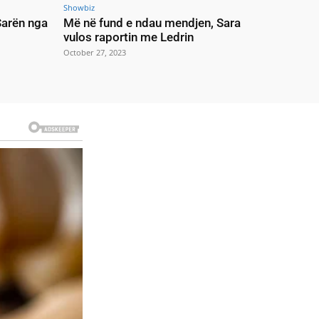
Showbiz
 Sarën nga
Më në fund e ndau mendjen, Sara
vulos raportin me Ledrin
October 27, 2023