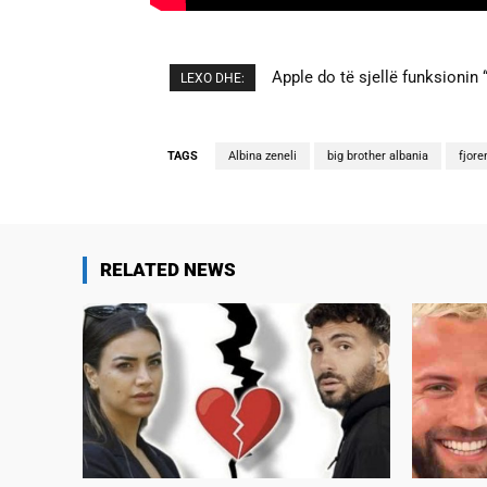
Apple do të sjellë funksionin “
Cristiano Ronaldo dhe Georgi
LEXO DHE:
TAGS
Albina zeneli
big brother albania
fjore
RELATED NEWS