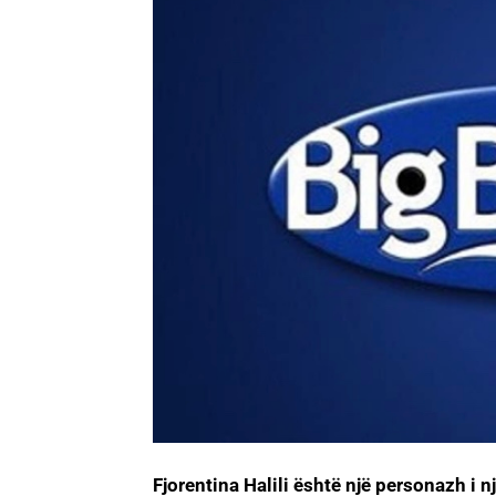
Fjorentina Halili është një personazh i n