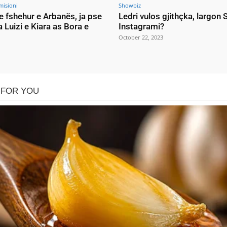
misioni
Showbiz
e fshehur e Arbanës, ja pse
Ledri vulos gjithçka, largon
a Luizi e Kiara as Bora e
Instagrami?
October 22, 2023