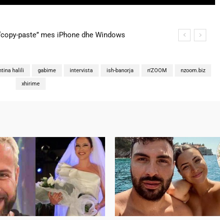
copy-paste” mes iPhone dhe Windows
na martohen këtë të shtunë, zbulohen detajet
ntina halili
gabime
intervista
ish-banorja
n'ZOOM
nzoom.biz
xhirime