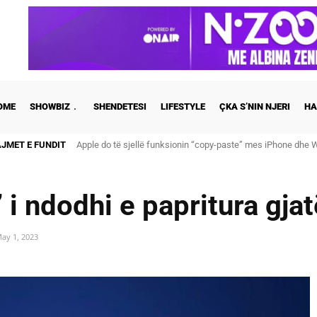
OME
SHOWBIZ
SHENDETESI
LIFESTYLE
ÇKA S’NIN NJERI
HA
AJMET E FUNDIT
Apple do të sjellë funksionin “copy-paste” mes iPhone dhe Wi
Cristiano Ronaldo dhe Georgina martohen këtë të shtunë, zb
i ndodhi e papritura gjat
ay 1, 2023