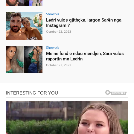
Showbiz
Ledri vulos gjithçka, largon Sarën nga
Instagrami?
October 22, 2023
Showbiz
Më në fund e ndau mendjen, Sara vulos
raportin me Ledrin
October 27, 2023