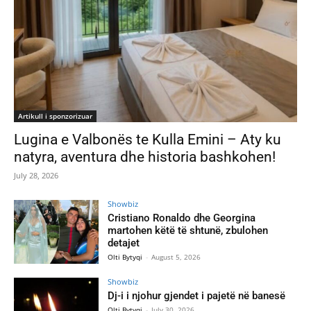
Artikull i sponzorizuar
Lugina e Valbonës te Kulla Emini – Aty ku
natyra, aventura dhe historia bashkohen!
July 28, 2026
Showbiz
Cristiano Ronaldo dhe Georgina
martohen këtë të shtunë, zbulohen
detajet
Olti Bytyqi
-
August 5, 2026
Showbiz
Dj-i i njohur gjendet i pajetë në banesë
Olti Bytyqi
-
July 30, 2026