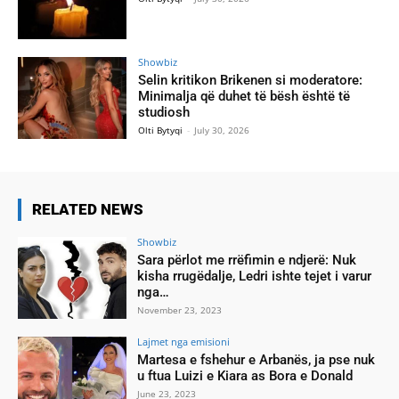
Showbiz
Selin kritikon Brikenen si moderatore:
Minimalja që duhet të bësh është të
studiosh
Olti Bytyqi
-
July 30, 2026
RELATED NEWS
Showbiz
Sara përlot me rrëfimin e ndjerë: Nuk
kisha rrugëdalje, Ledri ishte tejet i varur
nga…
November 23, 2023
Lajmet nga emisioni
Martesa e fshehur e Arbanës, ja pse nuk
u ftua Luizi e Kiara as Bora e Donald
June 23, 2023