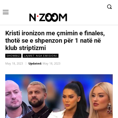
Kristi ironizon me çmimin e finales,
thotë se e shpenzon për 1 natë në
klub striptizmi
SHOWBIZ
LAJMET NGA EMISIONI
May 18, 2023
Updated:
May 18, 2023