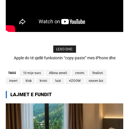
LEXO DHE:
Cristiano Ronaldo dhe Georgina martohen këtë të shtunë,
zbulohen detajet
TAGS
10 mije euro
Albina zeneli
cmimi
finalisti
insert
klub
kristi
luizi
n'ZOOM
nzoom.biz
LAJMET E FUNDIT