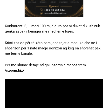
Konkurrenti Ejlli mori 100 mijë euro por si duket dikush nuk
qenka aspak i kënaqur me rrjedhën e lojës.
Kristi tha që për të këto para janë tejet simbolike dhe se i
shpenzon për 1 natë madje ironizon aq keq sa shprehet pak
me terme banale.
Për më shumë detaje ndiqni insertin e mëposhtëm.
/nzoom.biz/