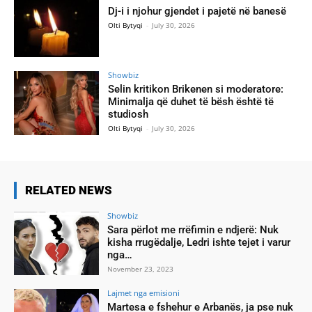
Dj-i i njohur gjendet i pajetë në banesë
Olti Bytyqi
-
July 30, 2026
Showbiz
Selin kritikon Brikenen si moderatore:
Minimalja që duhet të bësh është të
studiosh
Olti Bytyqi
-
July 30, 2026
RELATED NEWS
Showbiz
Sara përlot me rrëfimin e ndjerë: Nuk
kisha rrugëdalje, Ledri ishte tejet i varur
nga…
November 23, 2023
Lajmet nga emisioni
Martesa e fshehur e Arbanës, ja pse nuk