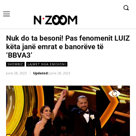
Nuk do ta besoni! Pas fenomenit LUIZ
këta janë emrat e banorëve të
‘BBVA3’
SHOWBIZ
LAJMET NGA EMISIONI
June 28, 2023
Updated:
June 28, 2023