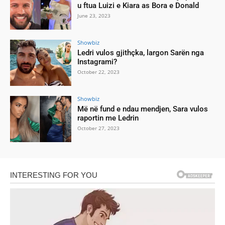
u ftua Luizi e Kiara as Bora e Donald
June 23, 2023
Showbiz
Ledri vulos gjithçka, largon Sarën nga
Instagrami?
October 22, 2023
Showbiz
Më në fund e ndau mendjen, Sara vulos
raportin me Ledrin
October 27, 2023