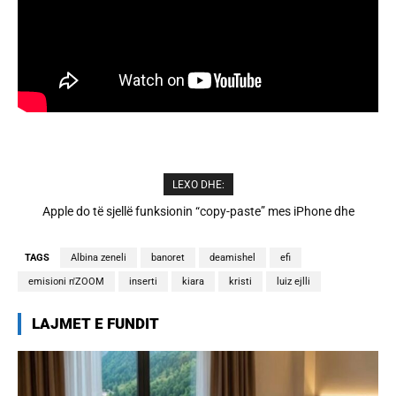
LEXO DHE:
Cristiano Ronaldo dhe Georgina martohen këtë të shtunë,
zbulohen detajet
TAGS
Albina zeneli
banoret
deamishel
efi
emisioni n'ZOOM
inserti
kiara
kristi
luiz ejlli
LAJMET E FUNDIT