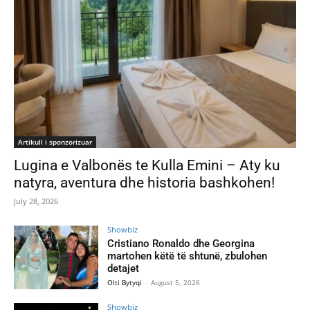
Artikull i sponzorizuar
Lugina e Valbonës te Kulla Emini – Aty ku
natyra, aventura dhe historia bashkohen!
July 28, 2026
Showbiz
Cristiano Ronaldo dhe Georgina
martohen këtë të shtunë, zbulohen
detajet
Olti Bytyqi
-
August 5, 2026
Showbiz