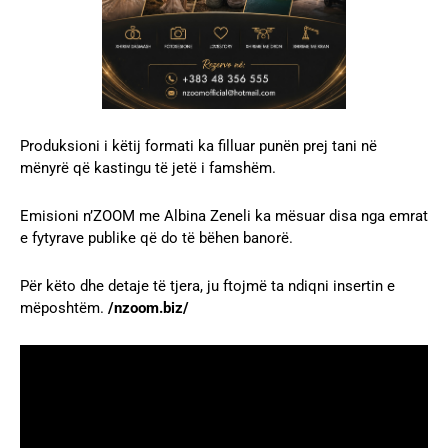
Produksioni i këtij formati ka filluar punën prej tani në
mënyrë që kastingu të jetë i famshëm.
Emisioni n’ZOOM me Albina Zeneli ka mësuar disa nga emrat
e fytyrave publike që do të bëhen banorë.
Për këto dhe detaje të tjera, ju ftojmë ta ndiqni insertin e
mëposhtëm.
/nzoom.biz/