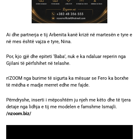
Ai dhe partnerja e tij Arbenita kanë krizë në martesën e tyre e
në mes është vajza e tyre, Nina.
Por, kjo gjë dhe epiteti ‘Baba’, nuk e ka ndaluar reperin nga
Gjilani të përfshihet në telashe.
n’ZOOM nga burime të sigurta ka mësuar se Fero ka borxhe
të mëdha e madje merret edhe me fajde.
Përndryshe, inserti i mëposhtëm ju njeh me këto dhe të tjera
detaje nga lidhja e tij me modelen e famshme Ismajli.
/nzoom.biz/