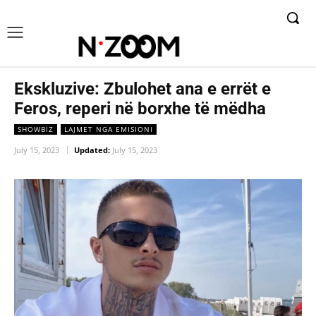
Ekskluzive: Zbulohet ana e errët e
Feros, reperi në borxhe të mëdha
SHOWBIZ
LAJMET NGA EMISIONI
July 15, 2023
Updated:
July 15, 2023