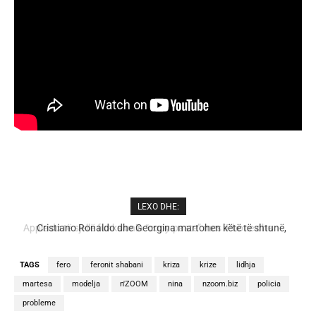
LEXO DHE:
Cristiano Ronaldo dhe Georgina martohen këtë të shtunë,
zbulohen detajet
TAGS
fero
feronit shabani
kriza
krize
lidhja
martesa
modelja
n'ZOOM
nina
nzoom.biz
policia
probleme