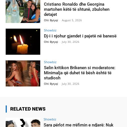
Cristiano Ronaldo dhe Georgina
martohen këtë të shtunë, zbulohen
detajet
Olti Bytyqi
-
August 5, 2026
Showbiz
Dj-i i njohur gjendet i pajetë në banesë
Olti Bytyqi
-
July 30, 2026
Showbiz
Selin kritikon Brikenen si moderatore:
Minimalja që duhet të bësh është të
studiosh
Olti Bytyqi
-
July 30, 2026
RELATED NEWS
Showbiz
Sara përlot me rrëfimin e ndjerë: Nuk