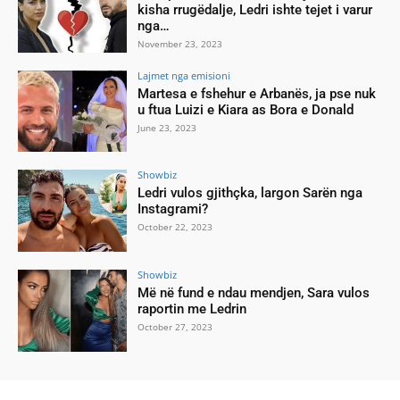
kisha rrugëdalje, Ledri ishte tejet i varur
nga…
November 23, 2023
Lajmet nga emisioni
Martesa e fshehur e Arbanës, ja pse nuk
u ftua Luizi e Kiara as Bora e Donald
June 23, 2023
Showbiz
Ledri vulos gjithçka, largon Sarën nga
Instagrami?
October 22, 2023
Showbiz
Më në fund e ndau mendjen, Sara vulos
raportin me Ledrin
October 27, 2023