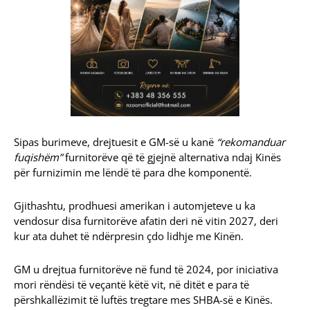
Sipas burimeve, drejtuesit e GM-së u kanë
“rekomanduar
fuqishëm”
furnitorëve që të gjejnë alternativa ndaj Kinës
për furnizimin me lëndë të para dhe komponentë.
Gjithashtu, prodhuesi amerikan i automjeteve u ka
vendosur disa furnitorëve afatin deri në vitin 2027, deri
kur ata duhet të ndërpresin çdo lidhje me Kinën.
GM u drejtua furnitorëve në fund të 2024, por iniciativa
mori rëndësi të veçantë këtë vit, në ditët e para të
përshkallëzimit të luftës tregtare mes SHBA-së e Kinës.