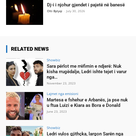
Dj-i i njohur gjendet i pajetë në banesë
Olti Bytyqi
-
July 30, 2026
RELATED NEWS
Showbiz
Sara përlot me rrëfimin e ndjerë: Nuk
kisha rrugëdalje, Ledri ishte tejet i varur
nga…
November 23, 2023
Lajmet nga emisioni
Martesa e fshehur e Arbanës, ja pse nuk
u ftua Luizi e Kiara as Bora e Donald
June 23, 2023
Showbiz
Ledri vulos gjithçka, largon Sarën nga