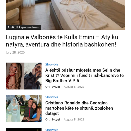
Artikull i sponzorizuar
Lugina e Valbonës te Kulla Emini – Aty ku
natyra, aventura dhe historia bashkohen!
July 28, 2026
Showbiz
A është prishur miqësia mes Selin dhe
Kristit? Veprimi i fundit i ish-banorëve të
Big Brother VIP 5
Olti Bytyqi
-
August 5, 2026
Showbiz
Cristiano Ronaldo dhe Georgina
martohen këtë të shtunë, zbulohen
detajet
Olti Bytyqi
-
August 5, 2026
Showbiz