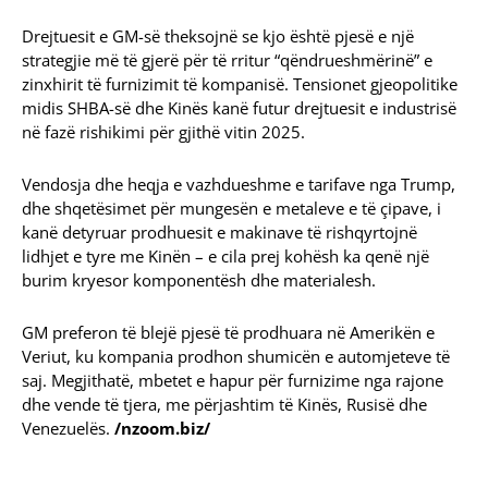
Drejtuesit e GM-së theksojnë se kjo është pjesë e një
strategjie më të gjerë për të rritur “qëndrueshmërinë” e
zinxhirit të furnizimit të kompanisë. Tensionet gjeopolitike
midis SHBA-së dhe Kinës kanë futur drejtuesit e industrisë
në fazë rishikimi për gjithë vitin 2025.
Vendosja dhe heqja e vazhdueshme e tarifave nga Trump,
dhe shqetësimet për mungesën e metaleve e të çipave, i
kanë detyruar prodhuesit e makinave të rishqyrtojnë
lidhjet e tyre me Kinën – e cila prej kohësh ka qenë një
burim kryesor komponentësh dhe materialesh.
GM preferon të blejë pjesë të prodhuara në Amerikën e
Veriut, ku kompania prodhon shumicën e automjeteve të
saj. Megjithatë, mbetet e hapur për furnizime nga rajone
dhe vende të tjera, me përjashtim të Kinës, Rusisë dhe
Venezuelës.
/nzoom.biz/