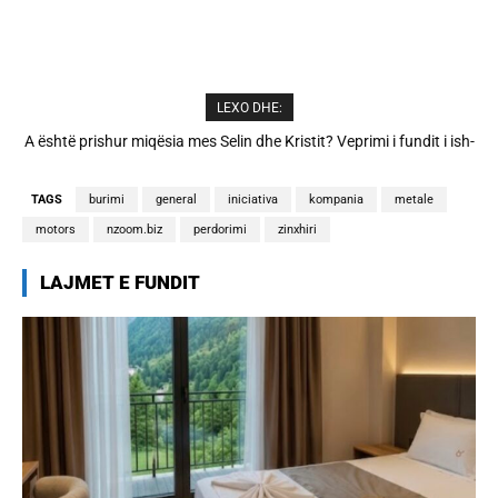
LEXO DHE:
A është prishur miqësia mes Selin dhe Kristit? Veprimi i fundit i ish-
Apple do të sjellë funksionin “copy-paste” mes iPhone dhe
banorëve të Big Brother VIP 5
Windows
TAGS
burimi
general
iniciativa
kompania
metale
motors
nzoom.biz
perdorimi
zinxhiri
LAJMET E FUNDIT